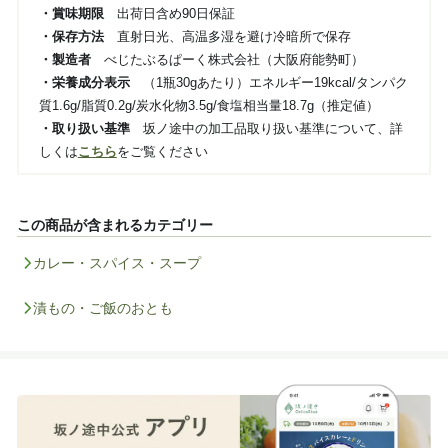
・賞味期限
出荷日含め90日保証
・保存方法
直射日光、高温多湿を避け冷暗所で保存
・製造者
べじたぶるぱーく株式会社（大阪府能勢町）
・栄養成分表示
（1瓶3
0gあたり）エネルギー19kcal/タンパク
質1.6g/脂質0.2g/炭水化物3.5g/食塩相当量18.7g（推定値）
・取り扱い基準
坂ノ途中の加工品取り扱い基準について、詳
しくは
こちら
をご覧ください
この商品が含まれるカテゴリー
カレー・スパイス・スープ
漬もの・ご飯のおとも