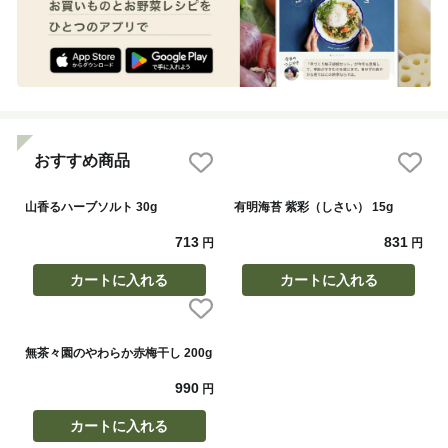
おすすめ商品
山香るハーブソルト 30g
有明海苔 紫彩（しさい） 15g
713
831
円
円
カートに入れる
カートに入れる
無茶々園のやわらか赤梅干し 200g
990
円
カートに入れる