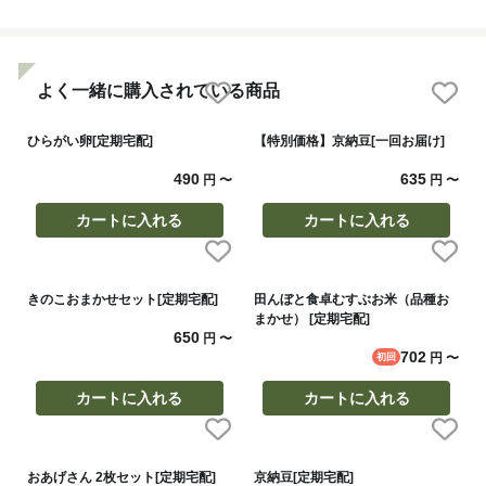
よく一緒に購入されている商品
ひらがい卵[定期宅配]
【特別価格】京納豆[一回お届け]
490
635
円
〜
円
〜
カートに入れる
カートに入れる
きのこおまかせセット[定期宅配]
田んぼと食卓むすぶお米（品種お
まかせ） [定期宅配]
650
円
〜
702
円
〜
初回
カートに入れる
カートに入れる
おあげさん 2枚セット[定期宅配]
京納豆[定期宅配]