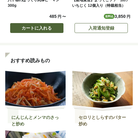
300g
いちじく 12個入り（特栽相当）
485
3,850
円
〜
円
送料込
カートに入れる
入荷通知登録
おすすめ読みもの
にんじんとメンマのさっ
セロリとしらすのバター
と炒め
炒め