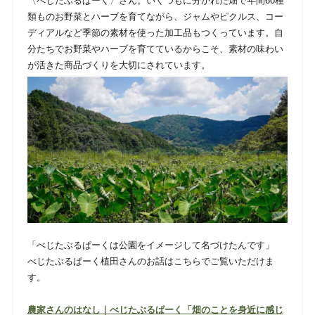
〈べじたぶるぱーく〉さん。いくつもに分かれた畑で年間60種
類ものお野菜とハーブを育てながら、ジャムやピクルス、コー
ディアルなど季節の素材を使った加工品もつくっています。自
分たちでお野菜やハーブを育てているからこそ、素材の味わい
が活きた商品づくりを大切にされています。
「べじたぶるぱーくは公園をイメージして名づけたんです」
べじたぶるぱーく植田さんのお話はこちらでご覧いただけま
す。
農家さんのはなし｜べじたぶるぱーく「畑のことを身近に感じ