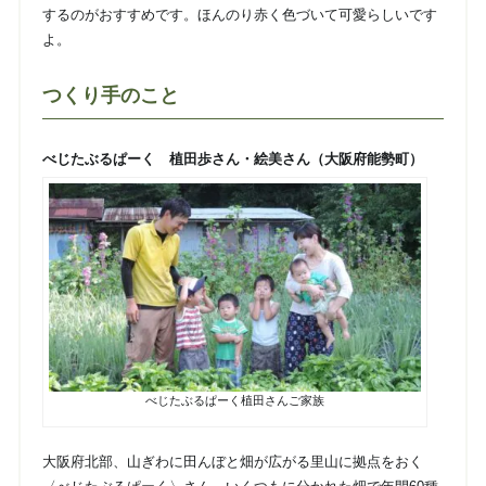
するのがおすすめです。ほんのり赤く色づいて可愛らしいです
よ。
つくり手のこと
べじたぶるぱーく 植田歩さん・絵美さん（大阪府能勢町）
べじたぶるぱーく植田さんご家族
大阪府北部、山ぎわに田んぼと畑が広がる里山に拠点をおく