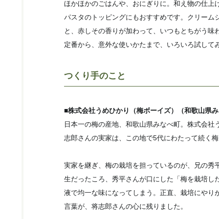
ほかほかのごはんや、おにぎりに。和え物の仕上
パスタのトッピングにもおすすめです。クリーム
と、赤しその香りが加わって、いつもとちがう味
定番から、意外な使いかたまで、いろいろ試して
つくり手のこと
■株式会社うめひかり（梅ボーイズ）（和歌山県み
日本一の梅の産地、和歌山県みなべ町。株式会社
志郎さんの実家は、この地で5代にわたって続く
実家を継ぎ、梅の栽培を担っているのが、兄の秀
生だったころ、秀平さんが口にした「梅を栽培し
液で均一な味になってしまう。正直、栽培にやり
言葉が、将志郎さんの心に残りました。