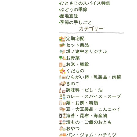
ひとさじのスパイス特集
ぶどうの季節
産地直送
季節の手しごと
カテゴリー
定期宅配
セット商品
坂ノ途中オリジナル
お野菜
お米・雑穀
くだもの
ひらがい卵・乳製品・肉類
きのこ
調味料・だし・油
カレー・スパイス・スープ
麺・お餅・粉類
豆・大豆製品・こんにゃく
海苔・昆布・海産物
漬もの・ご飯のおとも
おやつ
パン・ジャム・ハチミツ