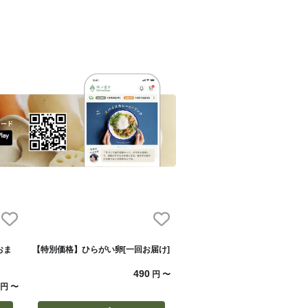
おま
【特別価格】ひらがい卵[一回お届け]
490
円
〜
円
〜