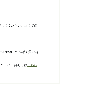
存してください。立てて保
）
37kcal／たんぱく質3.9g
について、詳しくは
こちら