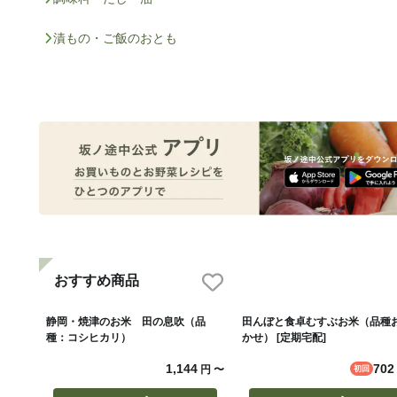
漬もの・ご飯のおとも
おすすめ商品
静岡・焼津のお米 田の息吹（品
田んぼと食卓むすぶお米（品種
種：コシヒカリ）
かせ） [定期宅配]
1,144
702
円
〜
初回