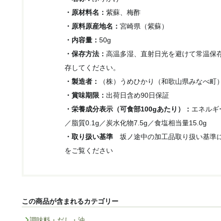
・原材料名：
紫蘇、梅酢
・原料原産地名：
宮崎県（紫蘇）
・内容量：
50g
・保存方法：
高温多湿、直射日光を避けて常温保
存してください。
・製造者
：
（株）うめひかり（和歌山県みなべ町
・賞味期限：
出荷日含め90日保証
・栄養成分表示（可食部100gあたり）：
エネルギー
／脂質0.1g／炭水化物7.5g／食塩相当量15.0g
・取り扱い基準
坂ノ途中の加工品取り扱い基準
をご覧ください
この商品が含まれるカテゴリー
調味料・だし・油