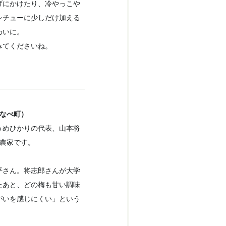
げにかけたり、冷やっこや
シチューに少しだけ加える
わいに。
みてくださいね。
なべ町）
うめひかりの代表、山本将
梅農家です。
平さん。将志郎さんが大学
たあと、どの梅も甘い調味
がいを感じにくい」という