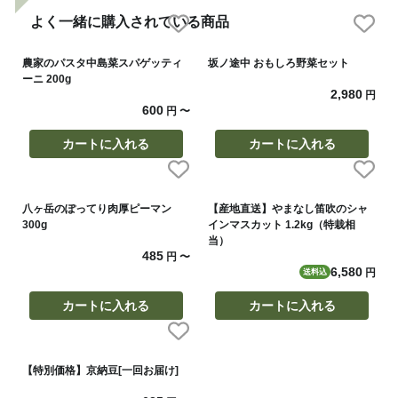
よく一緒に購入されている商品
農家のパスタ中島菜スパゲッティ
坂ノ途中 おもしろ野菜セット
ーニ 200g
2,980
円
600
円
〜
カートに入れる
カートに入れる
八ヶ岳のぽってり肉厚ピーマン
【産地直送】やまなし笛吹のシャ
300g
インマスカット 1.2kg（特栽相
当）
485
円
〜
6,580
円
送料込
カートに入れる
カートに入れる
【特別価格】京納豆[一回お届け]