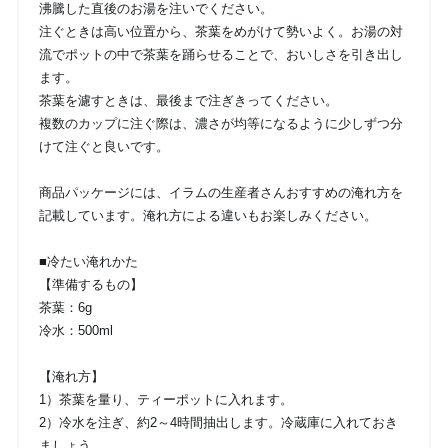
沸騰した直後のお湯を注いでください。
注ぐときは高い位置から、茶葉をめがけて勢いよく。お湯の対
流でポットの中で茶葉を踊らせることで、おいしさを引き出し
ます。
茶葉を濾すときは、最後まで注ぎきってください。
複数のカップに注ぐ際は、濃さが均等になるように少しずつ分
けて注ぐと良いです。
商品パッケージには、イラムの生産者さんおすすめの淹れ方を
記載しています。淹れ方による違いもお楽しみください。
■冷たい淹れかた
【準備するもの】
茶葉：6g
冷水：500ml
【淹れ方】
1）茶葉を量り、ティーポットに入れます。
2）冷水を注ぎ、約2～4時間抽出します。冷蔵庫に入れておき
ましょう。