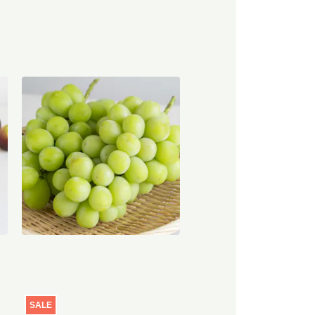
ム
【産地直送】やまなし笛吹のシ
ャインマスカット 1.2kg（特栽
相当）
円
6,580
円
送料込
SALE