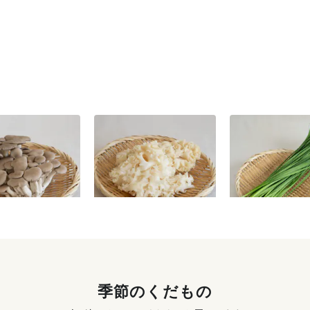
100g
はなびらたけ 100g
にら 100g
350
円
〜
285
円
〜
季節のくだもの