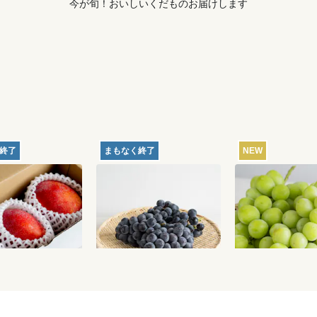
今が旬！おいしいくだものお届けします
終了
まもなく終了
NEW
直送】久米島のマ
【産地直送】山梨甲府の
【産地直送】や
1kg（特栽相当）
ぶどう・甲斐のくろまる
吹のシャインマ
2kg（特栽相当）
1.2kg（特栽相
5,180
円
5,970
円
送料込
送料込
送料