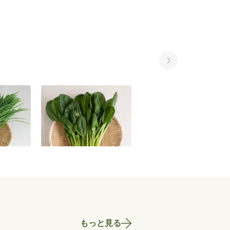
こまつな 200g
きのこおまかせセット
240
円
〜
350
円
〜
684
円
もっと見る