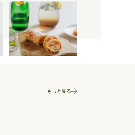
【特別価格】瀬戸内レモンのサ
マーシュトーレン 200g
〜
2,519
円
もっと見る