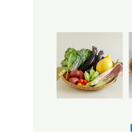
坂ノ途中 おもしろ野菜セット
3
2,980
円