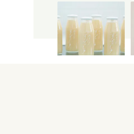
【産地直送】仁井田本家の甘酒
すぱっしゅ
3,560
円
送料込