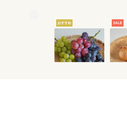
おすすめ
SALE
【産地直送】葡萄畑ふく
【特別価
じろうのふぞろい濃厚ぶ
どう 1.6kg
6,750
円
送料込