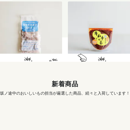
天然むきエビ（サイズミック
季節のキムチ手づくりセット
ス）120g
996
円
〜
1,456
円
新着商品
坂ノ途中のおいしいもの担当が厳選した商品、続々と入荷しています！