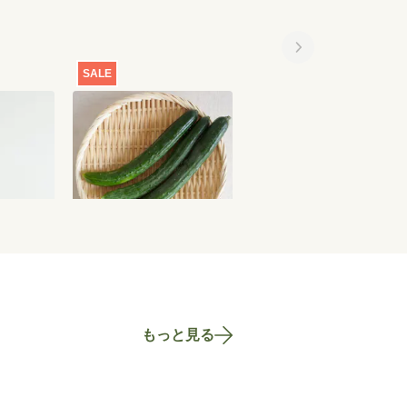
SALE
SALE
ず胡椒
【特別価格】きゅうり
【特別価格】京納豆[一
300g
回お届け]
2,100
円
301
円
〜
635
円
もっと見る