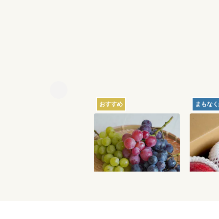
おすすめ
まもなく
【産地直送】葡萄畑ふく
【産地
じろうのふぞろい濃厚ぶ
ンゴー 
どう 1.6kg
6,750
円
送料込