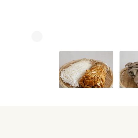
えのき2種セット
ひらたけ 
450
円