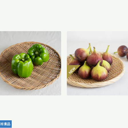
八ヶ岳のぽってり肉厚ピーマン
【産地直送】よってこファー
00g
のいちじく 12個入り（特栽相
当）
485
円
〜
3,850
送料込
冷凍品