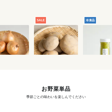
SALE
冷凍品
格】玉ねぎ 1kg
【特別価格】じゃがいも
フミ子印の生ゆ
（品種おまかせ） 1kg
55g
700
円
700
円
お野菜単品
季節ごとの味わいを楽しんでください