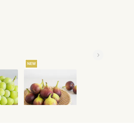
NEW
NEW
まなし笛
【産地直送】よってこフ
【産地直送】富士の輝
スカット
ァームのいちじく 12個
とシャインマスカット
当）
入り（特栽相当）
1.2kg（山梨笛吹・特栽
6,580
円
3,850
円
7,080
込
送料込
送料込
相当）