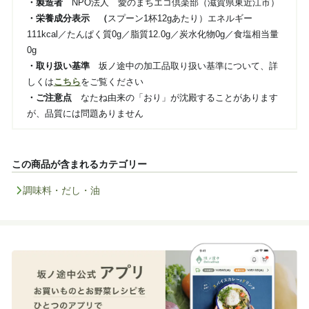
・製造者
NPO法人 愛のまちエコ倶楽部（滋賀県東近江市）
・栄養成分表示 （
スプーン1杯12gあたり）エネルギー
111kcal／たんぱく質0g／脂質12.0g／炭水化物0g／食塩相当量
0g
・取り扱い基準
坂ノ途中の加工品取り扱い基準について、詳
しくは
こちら
をご覧ください
・ご注意点
なたね由来の「おり」が沈殿することがあります
が、品質には問題ありません
この商品が含まれるカテゴリー
調味料・だし・油