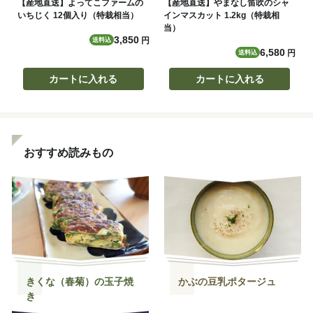
【産地直送】よってこファームの
【産地直送】やまなし笛吹のシャ
いちじく 12個入り（特栽相当）
インマスカット 1.2kg（特栽相
当）
3,850
円
送料込
6,580
円
送料込
カートに入れる
カートに入れる
おすすめ読みもの
きくな（春菊）の玉子焼
かぶの豆乳ポタージュ
き