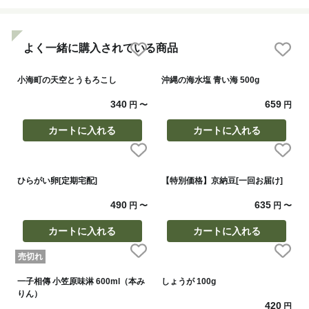
よく一緒に購入されている商品
小海町の天空とうもろこし
沖縄の海水塩 青い海 500g
340
659
円
〜
円
カートに入れる
カートに入れる
ひらがい卵[定期宅配]
【特別価格】京納豆[一回お届け]
490
635
円
〜
円
〜
カートに入れる
カートに入れる
売切れ
一子相傳 小笠原味淋 600ml（本み
しょうが 100g
りん）
420
円