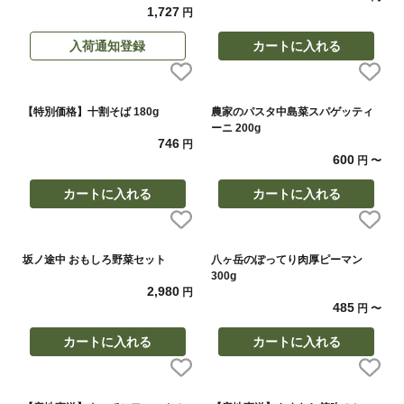
1,727
円
入荷通知登録
カートに入れる
【特別価格】十割そば 180g
農家のパスタ中島菜スパゲッティ
ーニ 200g
746
円
600
円
〜
カートに入れる
カートに入れる
坂ノ途中 おもしろ野菜セット
八ヶ岳のぽってり肉厚ピーマン
300g
2,980
円
485
円
〜
カートに入れる
カートに入れる