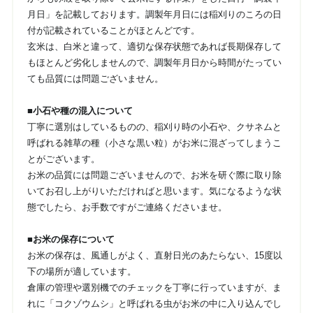
月日」を記載しております。調製年月日には稲刈りのころの日
付が記載されていることがほとんどです。
玄米は、白米と違って、適切な保存状態であれば長期保存して
もほとんど劣化しませんので、調製年月日から時間がたってい
ても品質には問題ございません。
■小石や種の混入について
丁寧に選別はしているものの、稲刈り時の小石や、クサネムと
呼ばれる雑草の種（小さな黒い粒）がお米に混ざってしまうこ
とがございます。
お米の品質には問題ございませんので、お米を研ぐ際に取り除
いてお召し上がりいただければと思います。気になるような状
態でしたら、お手数ですがご連絡くださいませ。
■お米の保存について
お米の保存は、風通しがよく、直射日光のあたらない、15度以
下の場所が適しています。
倉庫の管理や選別機でのチェックを丁寧に行っていますが、ま
れに「コクゾウムシ」と呼ばれる虫がお米の中に入り込んでし