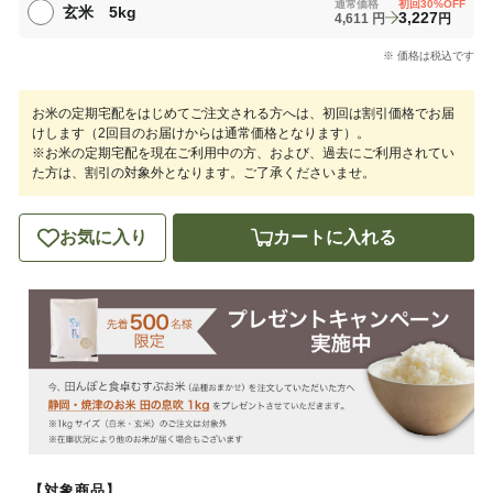
通常価格
初回
30
%OFF
玄米 5kg
3,227
4,611
円
円
※ 価格は税込です
お米の定期宅配をはじめてご注文される方へは、初回は割引価格でお届
けします（2回目のお届けからは通常価格となります）。
※お米の定期宅配を現在ご利用中の方、および、過去にご利用されてい
た方は、割引の対象外となります。ご了承くださいませ。
お気に入り
カートに入れる
【対象商品】