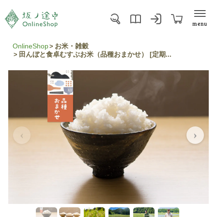
menu
OnlineShop
お米・雑穀
田んぼと食卓むすぶお米（品種おまかせ） [定期...