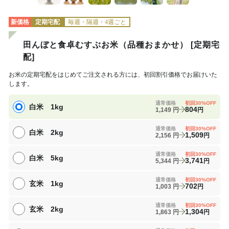
新価格
定期宅配
毎週・隔週・4週ごと
田んぼと食卓むすぶお米（品種おまかせ） [定期宅
配]
お米の定期宅配をはじめてご注文される方には、初回割引価格でお届けいた
します。
通常価格
初回
30
%OFF
白米 1kg
804
1,149
円
円
通常価格
初回
30
%OFF
白米 2kg
1,509
2,156
円
円
通常価格
初回
30
%OFF
白米 5kg
3,741
5,344
円
円
通常価格
初回
30
%OFF
玄米 1kg
702
1,003
円
円
通常価格
初回
30
%OFF
玄米 2kg
1,304
1,863
円
円