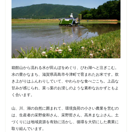
箱館山から流れる水が田んぼをめぐり、びわ湖へと注ぎこむ。
水の豊かなまち、滋賀県高島市今津町で育まれたお米です。炊
き上がりはふんわりしていて、やわらかな食べごこち。上品な
甘みが感じられ、菜っ葉のお浸しのような素朴なおかずともよ
く合います。
山、川、湖の自然に囲まれて、環境負荷の小さい農業を営むの
は、生産者の采野俊和さん、采野哲さん、高木まなぶさん。土
づくりには地域資源を有効に活かし、循環を大切にした農業に
取り組んでいます。