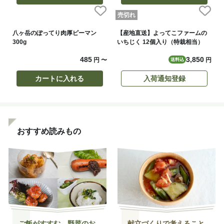
売切れ
八ヶ岳のぽってり肉厚ピーマン
【産地直送】よってこファームの
300g
いちじく 12個入り（特栽相当）
485
3,850
円
〜
円
送料込
カートに入れる
入荷通知登録
おすすめ読みもの
ご飯がすすむ、野菜のお
献立づくりで考えること