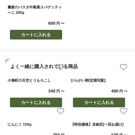
農家のパスタ中島菜スパゲッティ
ーニ 200g
600
円
〜
カートに入れる
よく一緒に購入されている商品
小海町の天空とうもろこし
ひらがい卵[定期宅配]
340
490
円
〜
円
〜
カートに入れる
カートに入れる
にんにく 150g
【特別価格】京納豆[一回お届け]