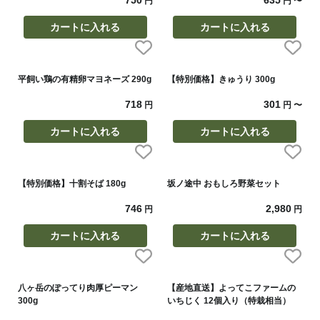
750
635
円
円
〜
カートに入れる
カートに入れる
平飼い鶏の有精卵マヨネーズ 290g
【特別価格】きゅうり 300g
718
301
円
円
〜
カートに入れる
カートに入れる
【特別価格】十割そば 180g
坂ノ途中 おもしろ野菜セット
746
2,980
円
円
カートに入れる
カートに入れる
八ヶ岳のぽってり肉厚ピーマン
【産地直送】よってこファームの
300g
いちじく 12個入り（特栽相当）