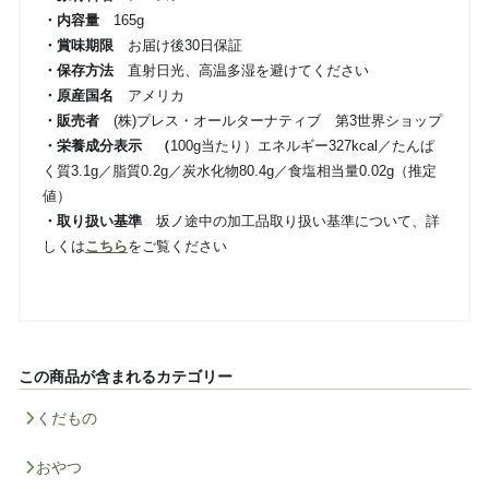
・内容量
165g
・賞味期限
お届け後30日保証
・保存方法
直射日光、高温多湿を避けてください
・原産国名
アメリカ
・販売者
(株)プレス・オールターナティブ 第3世界ショップ
・栄養成分表示 （
100g当たり）エネルギー327kcal／たんぱ
く質3.1g／脂質0.2g／炭水化物80.4g／食塩相当量0.02g（推定
値）
・取り扱い基準
坂ノ途中の加工品取り扱い基準について、詳
しくは
こちら
をご覧ください
この商品が含まれるカテゴリー
くだもの
おやつ