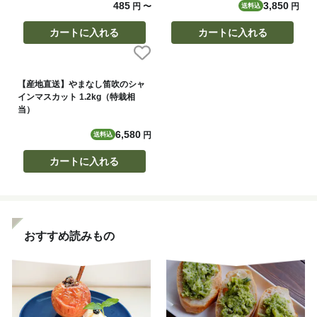
485
3,850
円
〜
円
送料込
カートに入れる
カートに入れる
【産地直送】やまなし笛吹のシャ
インマスカット 1.2kg（特栽相
当）
6,580
円
送料込
カートに入れる
おすすめ読みもの