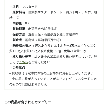
・名称
マスタード
・原材料名
自家製マスタードシード（四万十町）、米酢、粗
糖、塩
・内容量
80g
・賞味期限
出荷日含め60日保証
・保存方法
直射日光・高温多湿を避け常温保存
・製造者
桐島畑（高知県四万十町）
・栄養成分表示
（100gあたり）エネルギー231kcal／たんぱく
質11.0g／脂質12.7g／炭水化物18.2g／食塩相当量3.1g
・取り扱い基準
坂ノ途中の加工品取り扱い基準について、詳
しくは
こちら
をご覧ください
・ご注意点
– 開栓後は冷蔵庫に保管の上お早めにお召し上がりください
– 中に黒い粒が入っていることがありますが、マスタード由来
のもので問題はありません
この商品が含まれるカテゴリー