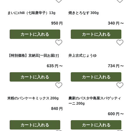
まいにchili（七味唐辛子）13g
焼きとろなす 300g
950
340
円
円
〜
カートに入れる
カートに入れる
【特別価格】京納豆[一回お届け]
井上古式じょうゆ
635
734
円
〜
円
〜
カートに入れる
カートに入れる
米粉のパンケーキミックス 200g
農家のパスタ中島菜スパゲッティ
ーニ 200g
840
円
600
円
〜
カートに入れる
カートに入れる