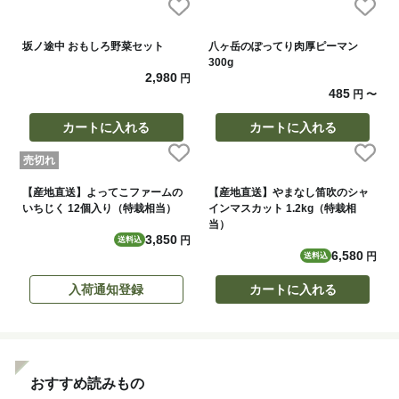
坂ノ途中 おもしろ野菜セット
八ヶ岳のぽってり肉厚ピーマン
300g
2,980
円
485
円
〜
カートに入れる
カートに入れる
売切れ
【産地直送】よってこファームの
【産地直送】やまなし笛吹のシャ
いちじく 12個入り（特栽相当）
インマスカット 1.2kg（特栽相
当）
3,850
円
送料込
6,580
円
送料込
入荷通知登録
カートに入れる
おすすめ読みもの