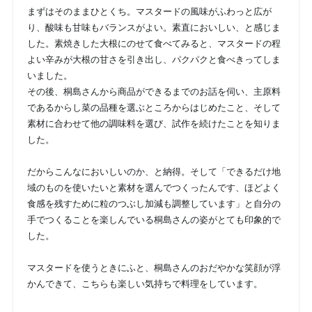
まずはそのままひとくち。マスタードの風味がふわっと広が
り、酸味も甘味もバランスがよい。素直においしい、と感じま
した。素焼きした大根にのせて食べてみると、マスタードの程
よい辛みが大根の甘さを引き出し、パクパクと食べきってしま
いました。
その後、桐島さんから商品ができるまでのお話を伺い、主原料
であるからし菜の品種を選ぶところからはじめたこと、そして
素材に合わせて他の調味料を選び、試作を続けたことを知りま
した。
だからこんなにおいしいのか、と納得。そして「できるだけ地
域のものを使いたいと素材を選んでつくったんです、ほどよく
食感を残すために粒のつぶし加減も調整しています」と自分の
手でつくることを楽しんでいる桐島さんの姿がとても印象的で
した。
マスタードを使うときにふと、桐島さんのおだやかな笑顔が浮
かんできて、こちらも楽しい気持ちで料理をしています。