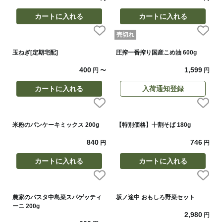
カートに入れる
カートに入れる
売切れ
玉ねぎ[定期宅配]
圧搾一番搾り国産こめ油 600g
400
1,599
円
〜
円
カートに入れる
入荷通知登録
米粉のパンケーキミックス 200g
【特別価格】十割そば 180g
840
746
円
円
カートに入れる
カートに入れる
農家のパスタ中島菜スパゲッティ
坂ノ途中 おもしろ野菜セット
ーニ 200g
2,980
円