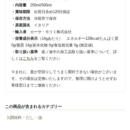
・内容量
250ml/500ml
・賞味期限
出荷日含め120日保証
・保存方法
冷暗所で保存
・原産国名
イタリア
・輸入者
カーサ・モリミ株式会社
・栄養成分表示
（14gあたり） エネルギー128kcal/たんぱく質
0g/脂質 14g/炭水化物 0g/食塩相当量 0g (推定値)
・取り扱い基準
坂ノ途中の加工品取り扱い基準について、詳
しくは
こちら
をご覧ください
※まれに、蓋が空回りしてうまく開封できない場合がございま
す。その場合は交換いたしますので、無理に開けようとせずお
客様窓口までご連絡ください
この商品が含まれるカテゴリー
調味料・だし・油