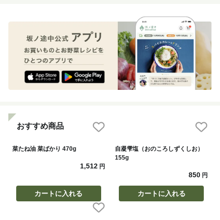
おすすめ商品
菜たね油 菜ばかり 470g
自凝雫塩（おのころしずくしお）
155g
1,512
円
850
円
カートに入れる
カートに入れる