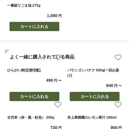
一番絞りごま油 275g
1,080
円
カートに入れる
よく一緒に購入されている商品
ひらがい卵[定期宅配]
バランゴンバナナ 500g[一回お届
け]
490
円
〜
840
円
〜
カートに入れる
カートに入れる
古代米（赤・黒・虹色） 200g
井上果樹園のレモン果汁 180ml
730
900
円
円