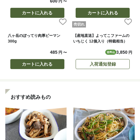
600
円
〜
カートに入れる
カートに入れる
売切れ
八ヶ岳のぽってり肉厚ピーマン
【産地直送】よってこファームの
300g
いちじく 12個入り（特栽相当）
485
3,850
円
〜
円
送料込
カートに入れる
入荷通知登録
おすすめ読みもの