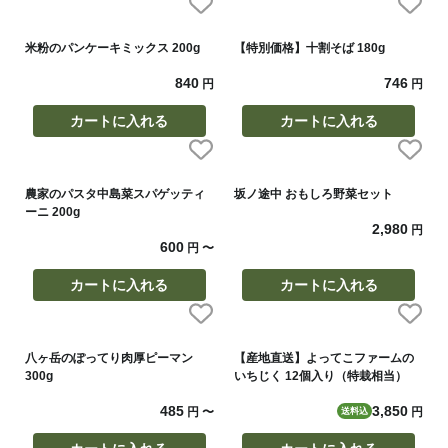
米粉のパンケーキミックス 200g
【特別価格】十割そば 180g
840
746
円
円
カートに入れる
カートに入れる
農家のパスタ中島菜スパゲッティ
坂ノ途中 おもしろ野菜セット
ーニ 200g
2,980
円
600
円
〜
カートに入れる
カートに入れる
八ヶ岳のぽってり肉厚ピーマン
【産地直送】よってこファームの
300g
いちじく 12個入り（特栽相当）
485
3,850
円
〜
円
送料込