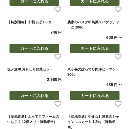
カートに入れる
カートに入れる
【特別価格】十割そば 180g
農家のパスタ中島菜スパゲッティ
ーニ 200g
746
円
600
円
〜
カートに入れる
カートに入れる
坂ノ途中 おもしろ野菜セット
八ヶ岳のぽってり肉厚ピーマン
300g
2,980
円
485
円
〜
カートに入れる
カートに入れる
【産地直送】よってこファームの
【産地直送】やまなし笛吹のシャ
いちじく 12個入り（特栽相当）
インマスカット 1.2kg（特栽相
当）