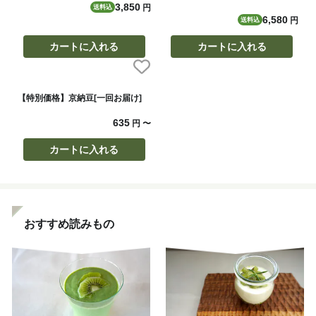
3,850
円
送料込
6,580
円
送料込
カートに入れる
カートに入れる
【特別価格】京納豆[一回お届け]
635
円
〜
カートに入れる
おすすめ読みもの