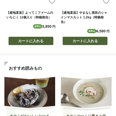
【産地直送】よってこファームの
【産地直送】やまなし笛吹のシャ
いちじく 12個入り（特栽相当）
インマスカット 1.2kg（特栽相
当）
3,850
円
送料込
6,580
円
送料込
カートに入れる
カートに入れる
おすすめ読みもの