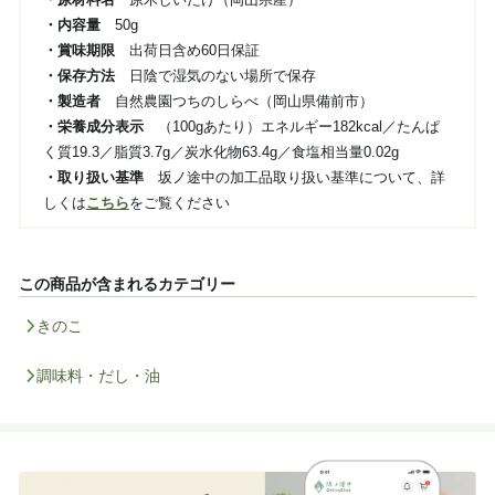
・内容量
50g
・賞味期限
出荷日含め60日保証
・保存方法
日陰で湿気のない場所で保存
・製造者
自然農園つちのしらべ（岡山県備前市）
・栄養成分表示
（100gあたり）エネルギー182kcal／たんぱ
く質19.3／脂質3.7g／炭水化物63.4g／食塩相当量0.02g
・取り扱い基準
坂ノ途中の加工品取り扱い基準について、詳
しくは
こちら
をご覧ください
この商品が含まれるカテゴリー
きのこ
調味料・だし・油