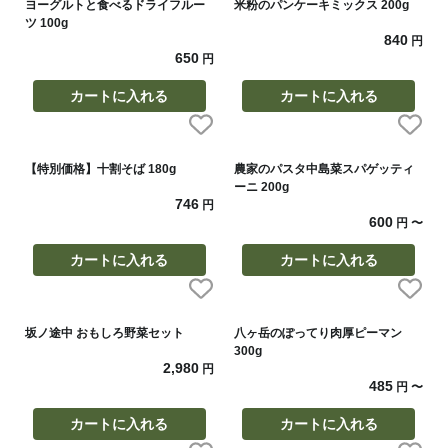
ヨーグルトと食べるドライフルー
米粉のパンケーキミックス 200g
ツ 100g
840
円
650
円
カートに入れる
カートに入れる
【特別価格】十割そば 180g
農家のパスタ中島菜スパゲッティ
ーニ 200g
746
円
600
円
〜
カートに入れる
カートに入れる
坂ノ途中 おもしろ野菜セット
八ヶ岳のぽってり肉厚ピーマン
300g
2,980
円
485
円
〜
カートに入れる
カートに入れる