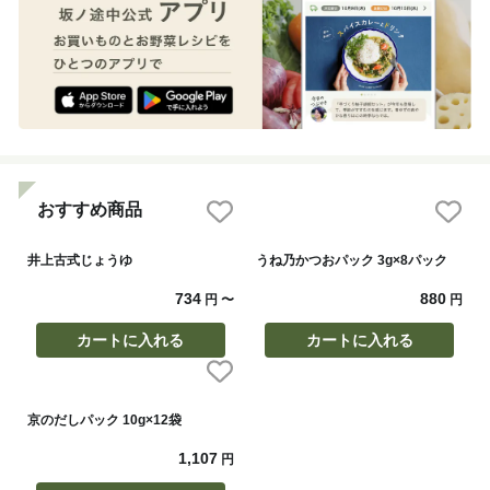
おすすめ商品
井上古式じょうゆ
うね乃かつおパック 3g×8パック
734
880
円
〜
円
カートに入れる
カートに入れる
京のだしパック 10g×12袋
1,107
円