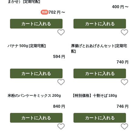
まかせ） [定期宅配]
400
円
〜
702
円
〜
初回
カートに入れる
カートに入れる
バナナ 500g [定期宅配]
厚揚げとおあげさんセット[定期宅
配]
594
円
740
円
カートに入れる
カートに入れる
米粉のパンケーキミックス 200g
【特別価格】十割そば 180g
840
746
円
円
カートに入れる
カートに入れる