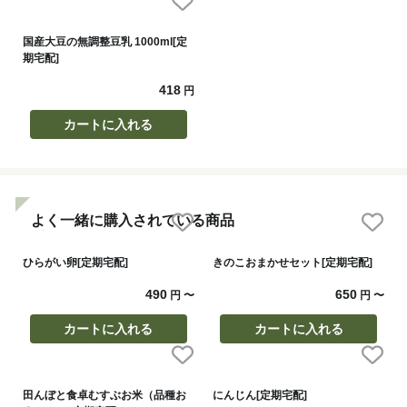
国産大豆の無調整豆乳 1000ml[定
期宅配]
418
円
カートに入れる
よく一緒に購入されている商品
ひらがい卵[定期宅配]
きのこおまかせセット[定期宅配]
490
650
円
〜
円
〜
カートに入れる
カートに入れる
田んぼと食卓むすぶお米（品種お
にんじん[定期宅配]