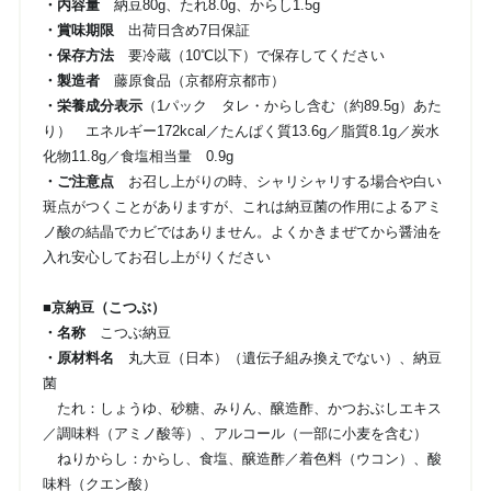
・内容量
納豆80g、たれ8.0g、からし1.5g
・賞味期限
出荷日含め7日保証
・保存方法
要冷蔵（10℃以下）で保存してください
・製造者
藤原食品（京都府京都市）
・栄養成分表示
（1パック タレ・からし含む（約89.5g）あた
り） エネルギー172kcal／たんぱく質13.6g／脂質8.1g／炭水
化物11.8g／食塩相当量 0.9g
・ご注意点
お召し上がりの時、シャリシャリする場合や白い
斑点がつくことがありますが、これは納豆菌の作用によるアミ
ノ酸の結晶でカビではありません。よくかきまぜてから醤油を
入れ安心してお召し上がりください
■京納豆（こつぶ）
・名称
こつぶ納豆
・原材料名
丸大豆（日本）（遺伝子組み換えでない）、納豆
菌
たれ：しょうゆ、砂糖、みりん、醸造酢、かつおぶしエキス
／調味料（アミノ酸等）、アルコール（一部に小麦を含む）
ねりからし：からし、食塩、醸造酢／着色料（ウコン）、酸
味料（クエン酸）