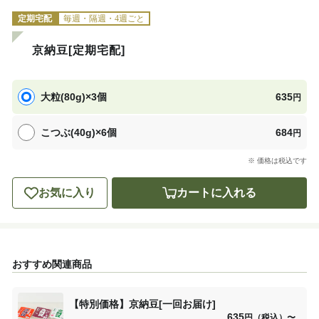
定期宅配
毎週・隔週・4週ごと
京納豆[定期宅配]
大粒(80g)×3個
635
円
こつぶ(40g)×6個
684
円
※ 価格は税込です
お気に入り
カートに入れる
おすすめ関連商品
【特別価格】京納豆[一回お届け]
635
円（税込）
〜