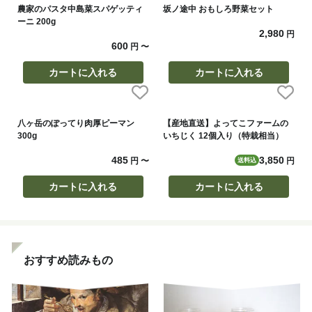
農家のパスタ中島菜スパゲッティ
坂ノ途中 おもしろ野菜セット
ーニ 200g
2,980
円
600
円
〜
カートに入れる
カートに入れる
八ヶ岳のぽってり肉厚ピーマン
【産地直送】よってこファームの
300g
いちじく 12個入り（特栽相当）
485
3,850
円
〜
円
送料込
カートに入れる
カートに入れる
おすすめ読みもの