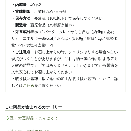
・内容量
40g×2
・賞味期限
出荷日含め7日保証
・保存方法
要冷蔵（10℃以下）で保存してください
・製造者
藤原食品（京都府京都市）
・栄養成分表示
（1パック タレ・からし含む（約45g）あた
り） エネルギー86kcal／たんぱく質6.9g／脂質4.1g／炭水化
物5.8g／食塩相当量0.5g
・ご注意点
お召し上がりの時、シャリシャリする場合や白い
斑点がつくことがありますが、これは納豆菌の作用によるアミ
ノ酸の結晶でカビではありません。よくかきまぜてから醤油を
入れ安心してお召し上がりください
・取り扱い基準
坂ノ途中の加工品取り扱い基準について、詳
しくは
こちら
をご覧ください
この商品が含まれるカテゴリー
豆・大豆製品・こんにゃく