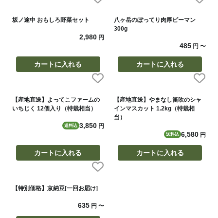
坂ノ途中 おもしろ野菜セット
八ヶ岳のぽってり肉厚ピーマン
300g
2,980
円
485
円
〜
カートに入れる
カートに入れる
【産地直送】よってこファームの
【産地直送】やまなし笛吹のシャ
いちじく 12個入り（特栽相当）
インマスカット 1.2kg（特栽相
当）
3,850
円
送料込
6,580
円
送料込
カートに入れる
カートに入れる
【特別価格】京納豆[一回お届け]
635
円
〜