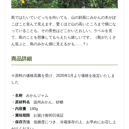
島ではたいていどっちを向いても、山の斜面にみかんの木がぽ
こぽこと並んで見えます。驚くほど山の高いところまで畑にな
っていることも。その景色はどこかいとおしい。ラベルを見
て、島のことを想像してもらえたら嬉しいです。（瓶がたくさ
ん並ぶと、島のみかん畑に見えるかも……？）
商品詳細
※原料の価格高騰を受け、2025年1月より価格を改定いたしま
した
・名称
みかんジャム
・原材料名
温州みかん、砂糖
・内容量
140g
・賞味期限
お届け後90日保証
・保存方法
低糖度につき、冷蔵保存の上、お早めにお召し上
がりください