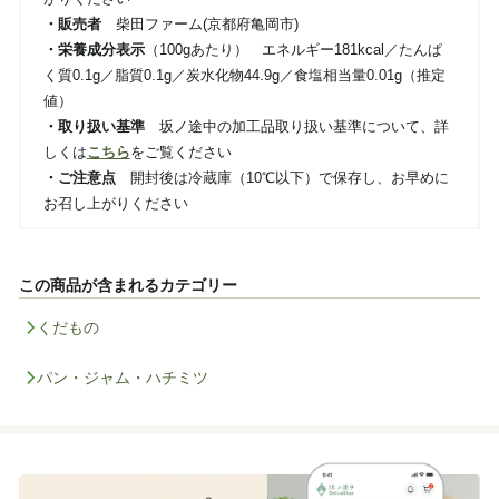
・販売者
柴田ファーム(京都府亀岡市)
・栄養成分表示
（100gあたり） エネルギー181kcal／たんぱ
く質0.1g／脂質0.1g／炭水化物44.9g／食塩相当量0.01g（推定
値）
・取り扱い基準
坂ノ途中の加工品取り扱い基準について、詳
しくは
こちら
をご覧ください
・ご注意点
開封後は冷蔵庫（10℃以下）で保存し、お早めに
お召し上がりください
この商品が含まれるカテゴリー
くだもの
パン・ジャム・ハチミツ