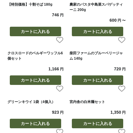
【特別価格】十割そば 180g
農家のパスタ中島菜スパゲッティ
ーニ 200g
746
円
600
円
〜
カートに入れる
カートに入れる
クロスロードのベルギーワッフル6
柴田ファームのブルーベリージャ
個セット
ム 140g
1,166
720
円
円
カートに入れる
カートに入れる
グリーンキウイ 1袋（4個入）
宮内舎の白米麺セット
923
1,350
円
円
カートに入れる
カートに入れる