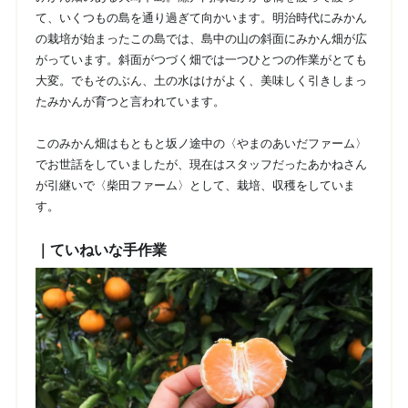
て、いくつもの島を通り過ぎて向かいます。明治時代にみかん
の栽培が始まったこの島では、島中の山の斜面にみかん畑が広
がっています。斜面がつづく畑では一つひとつの作業がとても
大変。でもそのぶん、土の水はけがよく、美味しく引きしまっ
たみかんが育つと言われています。
このみかん畑はもともと坂ノ途中の〈やまのあいだファーム〉
でお世話をしていましたが、現在はスタッフだったあかねさん
が引継いで〈柴田ファーム〉として、栽培、収穫をしていま
す。
｜ていねいな手作業