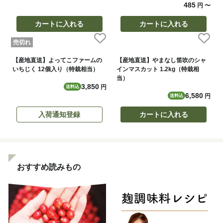
485
円
〜
カートに入れる
カートに入れる
売切れ
【産地直送】よってこファームの
【産地直送】やまなし笛吹のシャ
いちじく 12個入り（特栽相当）
インマスカット 1.2kg（特栽相
当）
3,850
円
送料込
6,580
円
送料込
入荷通知登録
カートに入れる
おすすめ読みもの