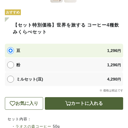
おすすめ
【セット特別価格】世界を旅する コーヒー4種飲
みくらべセット
豆
1,296
円
粉
1,296
円
ミルセット(豆)
4,290
円
※ 価格は税込です
お気に入り
カートに入れる
セット内容：
・
ラオスの森コーヒー
50g