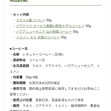
商品詳細
・セット内容
・
ラオスの森コーヒー
50g
・
グアテマラ オーロラ農園の野鳥を守るコーヒー
50g
・
パプアニューギニア 山の朝露コーヒー
50g
・
イエメン モカ 太陽のコーヒー
50g
■コーヒー豆
・名称
レギュラーコーヒー（豆/粉）
・原材料名
コーヒー豆
・生豆原産国
ラオス、グアテマラ、パプアニューギニア、イ
エメン
・内容量
50g×4袋
・賞味期限
出荷日含め120日保証
・保存方法
開封後は密閉容器に保存しできるだけお早めにご
使用ください
・使用上の注意
直射日光、高温多湿をさけて保存
・栽培
ラオス、グアテマラ、イエメン：栽培期間中、農薬化