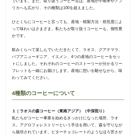
でいます。また、取り扱うコーヒー豆は、産地が中南米やアフ
リカへも広がり、その種類は100を超えました。
ひとくちにコーヒーと言っても、産地・精製方法・焙煎度によ
って味わいはさまざま。私たちが取り扱うコーヒーも、個性豊
かです。
飲みくらべて楽しんでいただきたくて、ラオス、グアテマラ、
パプアニューギニア、イエメン、4つの産地のコーヒーをセッ
トにしました。それぞれのコーヒーのストーリーが分かるリー
フレットも一緒にお届けします。産地に想いを馳せながら、味
わってみてください。
4種類のコーヒーについて
１｜ラオスの森コーヒー（東南アジア）（中深煎り）
私たちがコーヒー事業を始めるきっかけになった場所、ラオ
ス。アグロフォレストリーという手法を用いて、森を守りなが
ら栽培されています。ビターチョコレートのようなほろ苦さが