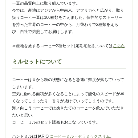
ー豆の品質向上に取り組んでいます。
今では、産地はアジアから中南米、アフリカへと広がり、取り
扱うコーヒー豆は100種類をこえました。個性的なストーリー
を持った世界のコーヒーの中から、月替わりで2種類をえら
び、自社で焙煎してお届けします。
≫産地を旅するコーヒー2種セット[定期宅配]については
こちら
ミルセットについて
コーヒーは豆から粉の状態になると急速に鮮度が落ちていって
しまいます。
空気に触れる面積が多くなることによって酸化のスピードが早
くなってしまったり、香りが抜けていってしまうのです。
海ノ向こうコーヒーでは挽きたてのコーヒーを飲んでいただき
たいと思い、
コーヒーミルのセット販売もおこなっています。
ハンドミルはHARIO
コーヒーミル・セラミックスリム
。