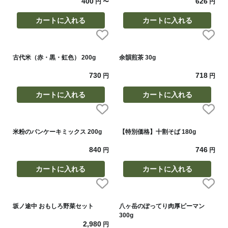
400
626
円
〜
円
カートに入れる
カートに入れる
古代米（赤・黒・虹色） 200g
余韻煎茶 30g
730
718
円
円
カートに入れる
カートに入れる
米粉のパンケーキミックス 200g
【特別価格】十割そば 180g
840
746
円
円
カートに入れる
カートに入れる
坂ノ途中 おもしろ野菜セット
八ヶ岳のぽってり肉厚ピーマン
300g
2,980
円