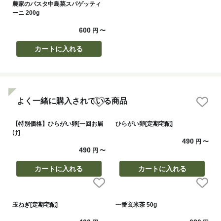
農家のパスタ中島菜スパゲッティ
ーニ 200g
600
円
〜
カートに入れる
よく一緒に購入されている商品
【特別価格】ひらがい卵[一回お届
ひらがい卵[定期宅配]
け]
490
円
〜
490
円
〜
カートに入れる
カートに入れる
玉ねぎ[定期宅配]
一番玄米茶 50g