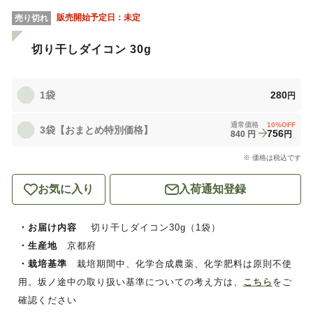
販売開始予定日：
未定
売り切れ
切り干しダイコン 30g
1袋
280
円
通常価格
10
%OFF
3袋【おまとめ特別価格】
756
840
円
円
※ 価格は税込です
お気に入り
入荷通知登録
・お届け内容
切り干しダイコン30g（1袋）
・生産地
京都府
・栽培基準
栽培期間中、化学合成農薬、化学肥料は原則不使
用。坂ノ途中の取り扱い基準についての考え方は、
こちら
をご
確認ください