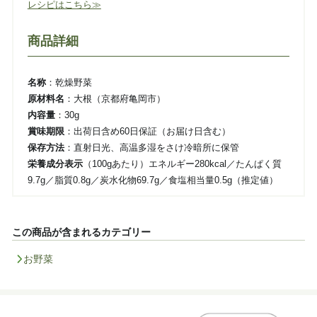
レシピはこちら≫
商品詳細
名称
：乾燥野菜
原材料名
：大根（京都府亀岡市）
内容量
：30g
賞味期限
：出荷日含め60日保証（お届け日含む）
保存方法
：直射日光、高温多湿をさけ冷暗所に保管
栄養成分表示
（100gあたり）エネルギー280kcal／たんぱく質
9.7g／脂質0.8g／炭水化物69.7g／食塩相当量0.5g（推定値）
この商品が含まれるカテゴリー
お野菜