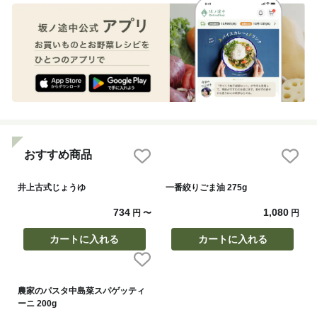
おすすめ商品
井上古式じょうゆ
一番絞りごま油 275g
734
1,080
円
〜
円
カートに入れる
カートに入れる
農家のパスタ中島菜スパゲッティ
ーニ 200g