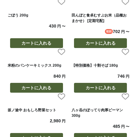
ごぼう 200g
田んぼと食卓むすぶお米（品種お
まかせ） [定期宅配]
430
円
〜
702
円
〜
初回
カートに入れる
カートに入れる
米粉のパンケーキミックス 200g
【特別価格】十割そば 180g
840
746
円
円
カートに入れる
カートに入れる
坂ノ途中 おもしろ野菜セット
八ヶ岳のぽってり肉厚ピーマン
300g
2,980
円
485
円
〜