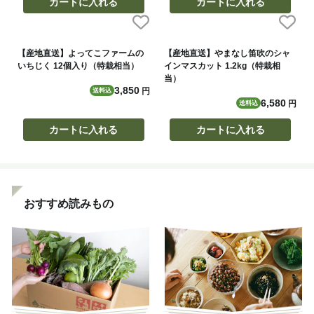
カートに入れる
カートに入れる
【産地直送】よってこファームの
【産地直送】やまなし笛吹のシャ
いちじく 12個入り（特栽相当）
インマスカット 1.2kg（特栽相
当）
3,850
円
送料込
6,580
円
送料込
カートに入れる
カートに入れる
おすすめ読みもの