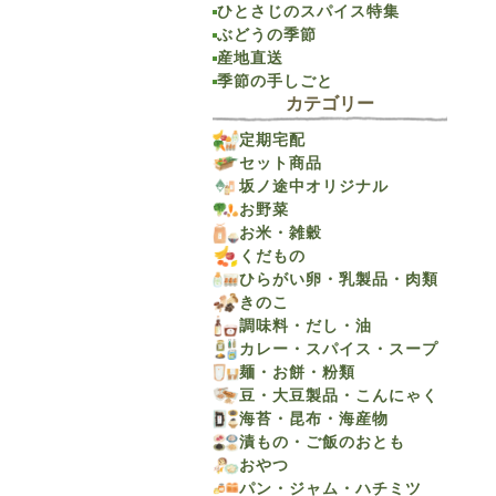
ひとさじのスパイス特集
ぶどうの季節
産地直送
季節の手しごと
カテゴリー
定期宅配
セット商品
坂ノ途中オリジナル
お野菜
お米・雑穀
くだもの
ひらがい卵・乳製品・肉類
きのこ
調味料・だし・油
カレー・スパイス・スープ
麺・お餅・粉類
豆・大豆製品・こんにゃく
海苔・昆布・海産物
漬もの・ご飯のおとも
おやつ
パン・ジャム・ハチミツ