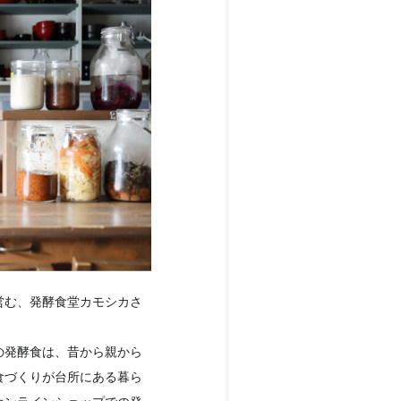
営む、発酵食堂カモシカさ
の発酵食は、昔から親から
食づくりが台所にある暮ら