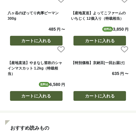
八ヶ岳のぽってり肉厚ピーマン
【産地直送】よってこファームの
300g
いちじく 12個入り（特栽相当）
485
3,850
円
〜
円
送料込
カートに入れる
カートに入れる
【産地直送】やまなし笛吹のシャ
【特別価格】京納豆[一回お届け]
インマスカット 1.2kg（特栽相
635
当）
円
〜
6,580
円
送料込
カートに入れる
カートに入れる
おすすめ読みもの