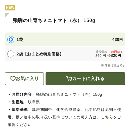
NEW
飛騨の山育ちミニトマト（赤） 150g
1袋
430
円
通常価格
40
円OFF
2袋【おまとめ特別価格】
820
860
円
円
※ 価格は税込です
お気に入り
カートに入れる
・お届け内容
飛騨の山育ちミニトマト（赤）150g
・生産地
岐阜県
・栽培基準
栽培期間中、化学合成農薬、化学肥料は原則不使
用。坂ノ途中の取り扱い基準についての考え方は、
こちら
をご
確認ください