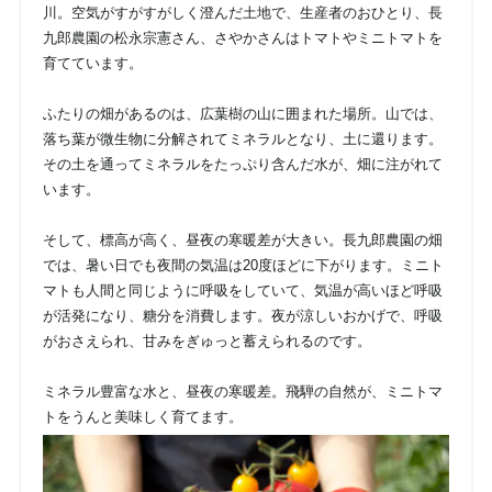
川。空気がすがすがしく澄んだ土地で、生産者のおひとり、長
九郎農園の松永宗憲さん、さやかさんはトマトやミニトマトを
育てています。
ふたりの畑があるのは、広葉樹の山に囲まれた場所。山では、
落ち葉が微生物に分解されてミネラルとなり、土に還ります。
その土を通ってミネラルをたっぷり含んだ水が、畑に注がれて
います。
そして、標高が高く、昼夜の寒暖差が大きい。長九郎農園の畑
では、暑い日でも夜間の気温は20度ほどに下がります。ミニト
マトも人間と同じように呼吸をしていて、気温が高いほど呼吸
が活発になり、糖分を消費します。夜が涼しいおかげで、呼吸
がおさえられ、甘みをぎゅっと蓄えられるのです。
ミネラル豊富な水と、昼夜の寒暖差。飛騨の自然が、ミニトマ
トをうんと美味しく育てます。