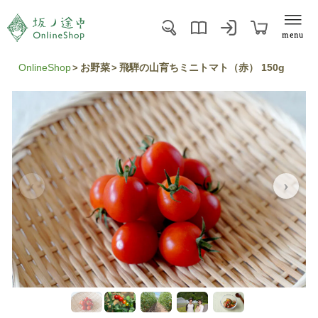
menu
OnlineShop
お野菜
飛騨の山育ちミニトマト（赤） 150g