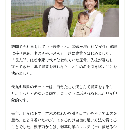
静岡で会社員をしていた宗憲さん。30歳を機に祖父が住む飛騨
に移り住み、妻のさやかさんと一緒に農業をはじめました。
「長九郎」は松永家で代々使われていた屋号。先祖が暮らし、
守ってきた土地で農業を営むなら、とこの名を引き継ぐことを
決めました。
長九郎農園のモットーは、自分たちが楽しんで農業をするこ
と。くったくのない笑顔で、楽しそうに話されるおふたりが印
象的です。
毎年、いかにトマト本来の味わいを引き出すかを考えて工夫を
重ね、たどり着いたのが、できるだけ自然に近い方法で育てる
ことでした。数年前からは、雑草対策のマルチ（土に被せるシ