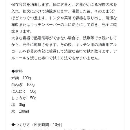
保存容器を消毒します。鍋に容器と、容器がかぶる程度の水を
入れ、強火にかけて沸騰させます。沸騰した後、そのまま5分
ほどぐつぐつ煮ます。トングや菜箸で容器を取り出し、清潔な
布巾またはキッチンペーパーの上に逆さにして置き、完全に乾
燥させます。
大きな容器で熱湯消毒ができない場合は、洗剤等で水洗いして
から、完全に乾燥させます。その後、キッチン用の消毒用アル
コールを容器の内部に噴霧して清潔な布巾で拭き取ります。ア
ルコールを浸した布巾で拭く方法でもかまいません。
◆材料
米麹 100g
白ねぎ 100g
にんにく 50g
しょうが 50g
塩 35g
水 100ml
◆つくり方（所要時間：10分）