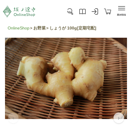
menu
OnlineShop
お野菜
しょうが 100g[定期宅配]