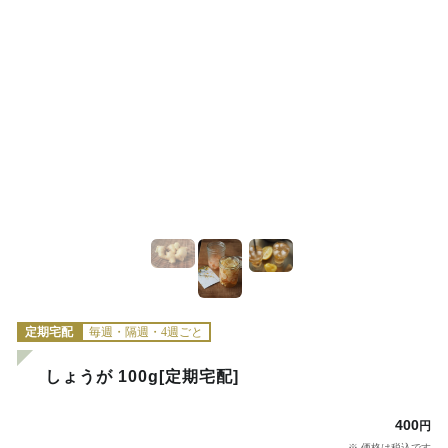
定期宅配
毎週・隔週・4週ごと
しょうが 100g[定期宅配]
400
円
※ 価格は税込です