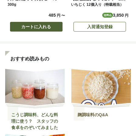
300g
いちじく 12個入り（特栽相当）
485
3,850
円
〜
円
送料込
カートに入れる
入荷通知登録
おすすめ読みもの
こうじ調味料、どんな料
麹調味料のQ&A
理に使う？ スタッフの
食卓をのぞいてみました