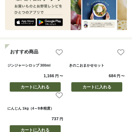
おすすめ商品
ジンジャーシロップ 300ml
きのこおまかせセット
1,166
684
円
〜
円
〜
カートに入れる
カートに入れる
にんじん 1kg（4～9本程度）
737
円
カートに入れる