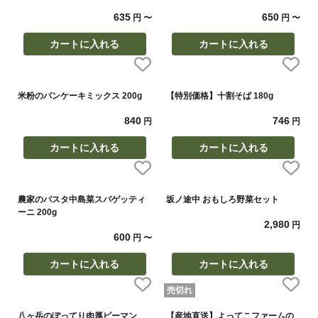
635
650
円
〜
円
〜
カートに入れる
カートに入れる
米粉のパンケーキミックス 200g
【特別価格】十割そば 180g
840
746
円
円
カートに入れる
カートに入れる
農家のパスタ中島菜スパゲッティ
坂ノ途中 おもしろ野菜セット
ーニ 200g
2,980
円
600
円
〜
カートに入れる
カートに入れる
売切れ
八ヶ岳のぽってり肉厚ピーマン
【産地直送】よってこファームの