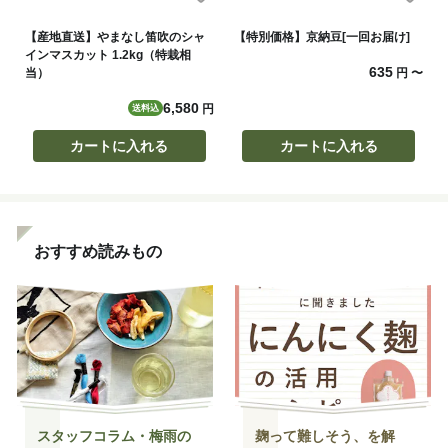
【産地直送】やまなし笛吹のシャ
【特別価格】京納豆[一回お届け]
インマスカット 1.2kg（特栽相
635
当）
円
〜
6,580
円
送料込
カートに入れる
カートに入れる
おすすめ読みもの
スタッフコラム・梅雨の
麹って難しそう、を解