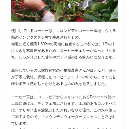
使用しているコーヒーは、コロンビアのコーヒー産地・ウィラ
県のサンアグスチン村で生産されたもの。
赤道に近く標高1,800mの高地に位置するこの村では、1日の中
に大きな寒暖差があるため、コーヒーチェリーがゆっくりと育
ち、しっかりとした甘味やボディ感のある味わいになります。
栽培しているのは家族経営の小規模農家さんがほとんど。彼ら
が丁寧に栽培、収穫したコーヒーチェリーの中から、とくに甘
味やボディ感がしっかりとあるもののみを厳選しました。
コーヒー豆は、コロンビアからメキシコにあるDescamex社の
工場に運ばれ、デカフェ加工されます。工場のあるコルドバに
は、オリサバ山を源流としたきれいな水が流れ、この水を使っ
て加工するので、「マウンテンウォータープロセス」と呼ばれ
ています。