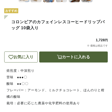
おすすめ
コロンビアのカフェインレスコーヒードリップバ
ッグ 10袋入り
1,728
円
※ 価格は税込です
お気に入り
カートに入れる
焙煎度：中深煎り
苦味 ●●●〇
酸味 ●●〇〇
フレーバー：アーモンド、ミルクチョコレート、ほんのりと柑
橘の酸味
栽培：必要に応じた農薬や化学肥料の使用あり