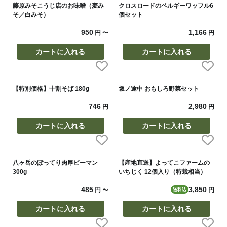
藤原みそこうじ店のお味噌（麦み
クロスロードのベルギーワッフル6
そ／白みそ）
個セット
950
1,166
円
〜
円
カートに入れる
カートに入れる
【特別価格】十割そば 180g
坂ノ途中 おもしろ野菜セット
746
2,980
円
円
カートに入れる
カートに入れる
八ヶ岳のぽってり肉厚ピーマン
【産地直送】よってこファームの
300g
いちじく 12個入り（特栽相当）
485
3,850
円
〜
円
送料込
カートに入れる
カートに入れる