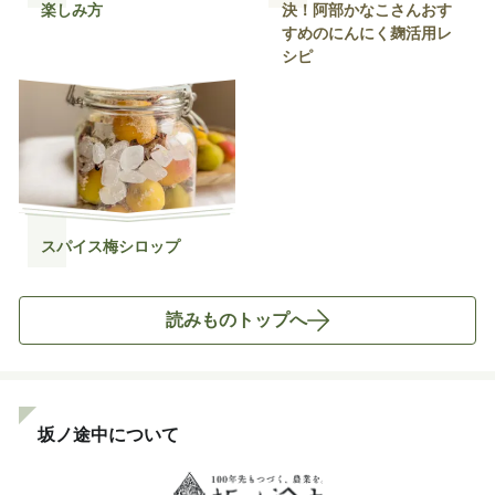
楽しみ方
決！阿部かなこさんおす
すめのにんにく麹活用レ
シピ
スパイス梅シロップ
読みものトップへ
坂ノ途中について