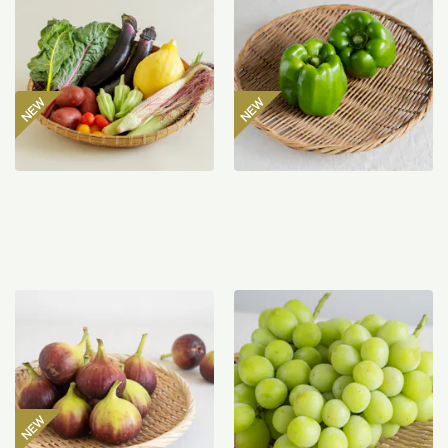
ト
マン 300g
2,980
円
485
円
〜
【産地直送】よってこファ
【産地直送】やまなし笛吹
ームのいちじく 12個入り
のシャインマスカット
（特栽相当）
1.2kg（特栽相当）
3,850
円
6,580
円
送料込
送料込