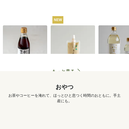
NEW
うね乃そうめんつゆ
有機しょうがチュー
カンタン八芳
（ストレートタイ
ブ 50g
プ）365ml
1,260
円
572
円
もっと見る
おやつ
お茶やコーヒーを淹れて、ほっとひと息つく時間のおともに。手土
産にも。