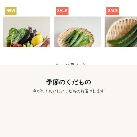
NEW
SALE
SALE
坂ノ途中 おもしろ野
【特別価格】オクラ
【特別価格】
菜セット
100g
り 300g
2,980
円
291
円
〜
もっと見る
季節のくだもの
今が旬！おいしいくだものお届けします