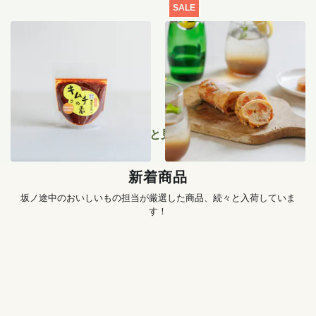
SALE
季節のキムチ手づくりセッ
【特別価格】瀬戸内レモン
ト
のサマーシュトーレン 200g
1,456
円
〜
2,519
円
もっと見る
新着商品
坂ノ途中のおいしいもの担当が厳選した商品、続々と入荷していま
す！