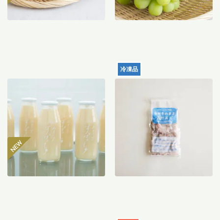
冷凍品
【産地直送】仁井田本家の
天然むきエビ（サイズミッ
甘酒すぱっしゅ
クス）120g
3,560
円
996
円
〜
送料込