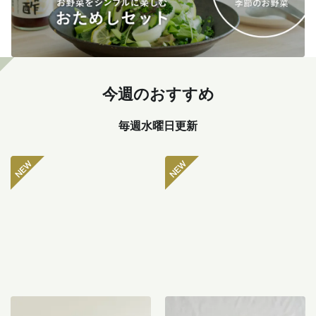
今週のおすすめ
毎週水曜日更新
坂ノ途中 おもしろ野菜セッ
八ヶ岳のぽってり肉厚ピー