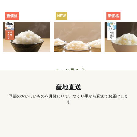
新価格
NEW
新価格
田んぼと食卓むすぶ
お米の食べくらべセ
静岡・焼津
お米（品種おまか
ット（白米・3種）
田の息吹（品
せ） [定期宅配]
シヒカリ） [
702
円
〜
3,890
円
初回
初回
配]
もっと見る
産地直送
季節のおいしいものを月替わりで、つくり手から直送でお届けしま
す