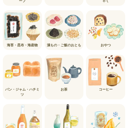
ープ
ゃく
海苔・昆布・海産物
漬もの・ご飯のおとも
おやつ
パン・ジャム・ハチミ
お茶
コーヒー
ツ