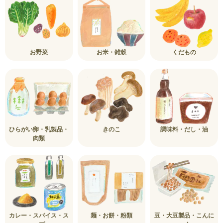
お野菜
お米・雑穀
くだもの
ひらがい卵・乳製品・
きのこ
調味料・だし・油
肉類
カレー・スパイス・ス
麺・お餅・粉類
豆・大豆製品・こんに