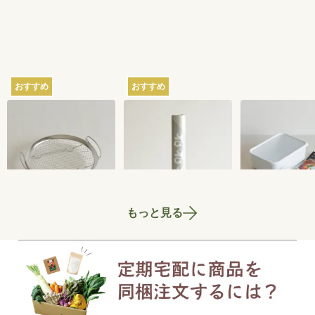
おすすめ
おすすめ
家事問屋の蒸しかご
さささの和晒（わざ
ちょっとぬか
らし）ロール ミシン
器 2.8L
目あり
2,750
円
3,300
円
もっと見る