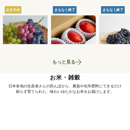
おすすめ
まもなく終了
まもなく終了
【産地直送】葡萄畑
【産地直送】久米島
【産地直送】
ふくじろうのふぞろ
のマンゴー 1kg（特
府のぶどう・
い濃厚ぶどう 1.6kg
栽相当）
くろまる 2kg
6,750
円
5,180
円
送料込
送料込
送料込
相当）
もっと見る
お米・雑穀
日本各地の生産者さんの田んぼから、農薬や化学肥料にできるだけ
頼らず育てられた、味わいゆたかなお米をお届けします。