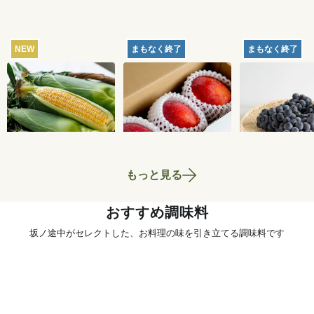
NEW
まもなく終了
まもなく終了
【産地直送】北軽井
【産地直送】久米島
【産地直送】
沢のとうもろこし 12
のマンゴー 1kg（特
府のぶどう・
本
栽相当）
くろまる 2kg
4,250
円
5,180
円
送料込
送料込
送料込
相当）
もっと見る
おすすめ調味料
坂ノ途中がセレクトした、お料理の味を引き立てる調味料です