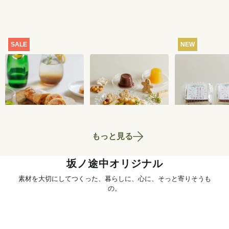
SALE
NEW
【特別価格】瀬戸内
おまかせおやつ定期
ところてん 2
レモンのサマーシュ
便[定期宅配]
ト
トーレン 200g
2,519
円
1,980
円
もっと見る
坂ノ途中オリジナル
素材を大切にしてつくった、暮らしに、心に、そっと寄りそうも
の。