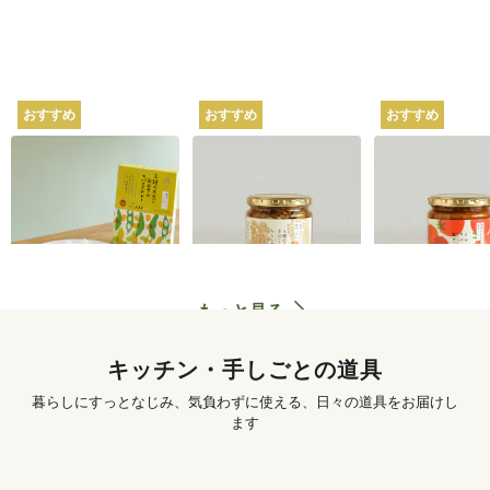
おすすめ
おすすめ
おすすめ
坂ノ途中オリジナル
坂ノ途中オリジナル
坂ノ途中オリ
2種の大豆と白みその
4種のきのこと山椒ち
トマトのスパ
スパイスカレー 180g
らし寿司 250g
ぜごはん 250g
620
円
〜
1,250
円
もっと見る
キッチン・手しごとの道具
暮らしにすっとなじみ、気負わずに使える、日々の道具をお届けし
ます