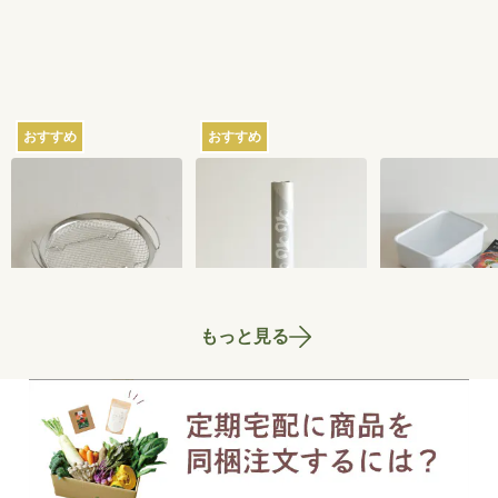
おすすめ
おすすめ
家事問屋の蒸しかご
さささの和晒（わざ
ちょっとぬか
らし）ロール ミシン
器 2.8L
目あり
2,750
円
3,300
円
もっと見る