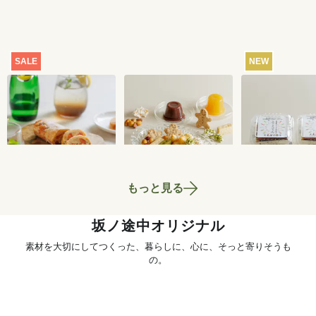
SALE
NEW
【特別価格】瀬戸内
おまかせおやつ定期
ところてん 2
レモンのサマーシュ
便[定期宅配]
ト
トーレン 200g
2,519
円
1,980
円
もっと見る
坂ノ途中オリジナル
素材を大切にしてつくった、暮らしに、心に、そっと寄りそうも
の。