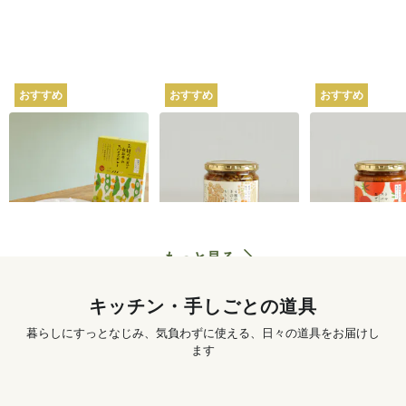
おすすめ
おすすめ
おすすめ
坂ノ途中オリジナル
坂ノ途中オリジナル
坂ノ途中オリ
2種の大豆と白みその
4種のきのこと山椒ち
トマトのスパ
スパイスカレー 180g
らし寿司 250g
ぜごはん 250g
620
円
〜
1,250
円
もっと見る
キッチン・手しごとの道具
暮らしにすっとなじみ、気負わずに使える、日々の道具をお届けし
ます