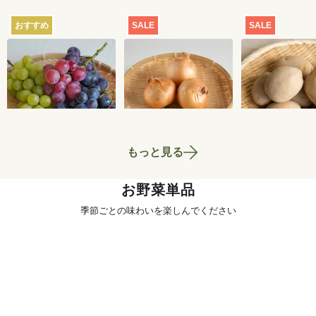
おすすめ
SALE
SALE
【産地直送】葡萄畑
【特別価格】玉ねぎ
【特別価格】
ふくじろうのふぞろ
1kg
いも（品種お
い濃厚ぶどう 1.6kg
せ） 1kg
6,750
円
700
円
送料込
もっと見る
お野菜単品
季節ごとの味わいを楽しんでください