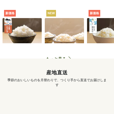
新価格
NEW
新価格
田んぼと食卓むすぶ
お米の食べくらべセ
静岡・焼津
お米（品種おまか
ット（白米・3種）
田の息吹（品
せ） [定期宅配]
シヒカリ） [
702
円
〜
3,890
円
初回
初回
配]
もっと見る
産地直送
季節のおいしいものを月替わりで、つくり手から直送でお届けしま
す