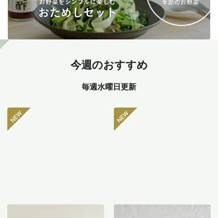
今週のおすすめ
毎週水曜日更新
坂ノ途中 おもしろ野菜セッ
八ヶ岳のぽってり肉厚ピー