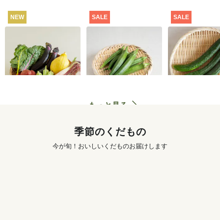
NEW
SALE
SALE
坂ノ途中 おもしろ野
【特別価格】オクラ
【特別価格】
菜セット
100g
り 300g
2,980
円
291
円
〜
もっと見る
季節のくだもの
今が旬！おいしいくだものお届けします