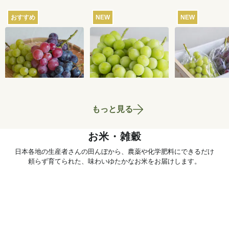
おすすめ
NEW
NEW
【産地直送】葡萄畑
【産地直送】やまな
【産地直送】
ふくじろうのふぞろ
し笛吹のシャインマ
輝きとシャイ
い濃厚ぶどう 1.6kg
スカット 1.2kg（特
カット 1.2kg
6,750
円
6,580
円
送料込
送料込
送料込
栽相当）
笛吹・特栽相
もっと見る
お米・雑穀
日本各地の生産者さんの田んぼから、農薬や化学肥料にできるだけ
頼らず育てられた、味わいゆたかなお米をお届けします。