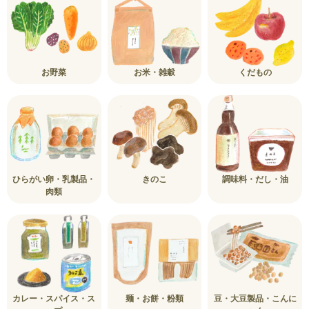
お野菜
お米・雑穀
くだもの
ひらがい卵・乳製品・
きのこ
調味料・だし・油
肉類
カレー・スパイス・ス
麺・お餅・粉類
豆・大豆製品・こんに