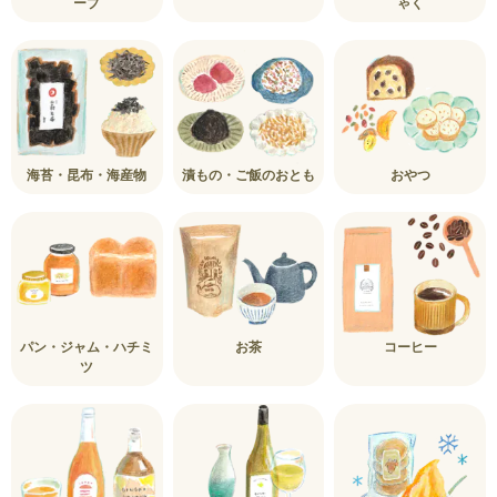
ープ
ゃく
海苔・昆布・海産物
漬もの・ご飯のおとも
おやつ
パン・ジャム・ハチミ
お茶
コーヒー
ツ