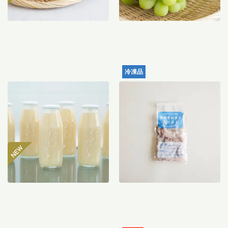
冷凍品
【産地直送】仁井田本家の
天然むきエビ（サイズミッ
甘酒すぱっしゅ
クス）120g
3,560
円
996
円
〜
送料込