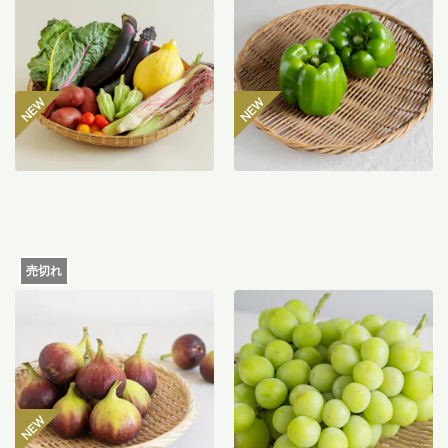
ト
マン 300g
2,980
円
485
円
〜
売切れ
【産地直送】よってこファ
【産地直送】やまなし笛吹
ームのいちじく 12個入り
のシャインマスカット
（特栽相当）
1.2kg（特栽相当）
6,580
円
送料込
送料込