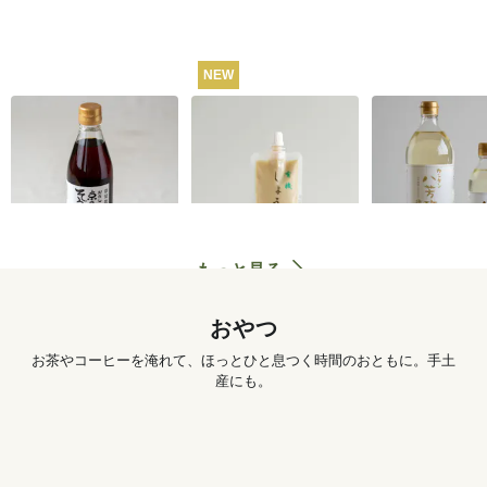
NEW
うね乃そうめんつゆ
有機しょうがチュー
カンタン八芳
（ストレートタイ
ブ 50g
プ）365ml
1,260
円
572
円
もっと見る
おやつ
お茶やコーヒーを淹れて、ほっとひと息つく時間のおともに。手土
産にも。