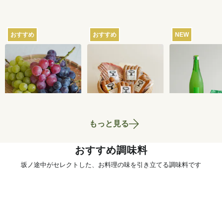
おすすめ
おすすめ
NEW
【産地直送】葡萄畑
【産地直送】山のハ
【産地直送】
ふくじろうのふぞろ
ム工房ゴーバルの夏
本家のお酒と
い濃厚ぶどう 1.6kg
の5種セット
いセット
6,750
円
4,400
円
送料込
送料込
送料込
もっと見る
おすすめ調味料
坂ノ途中がセレクトした、お料理の味を引き立てる調味料です