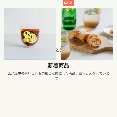
SALE
季節のキムチ手づくりセッ
【特別価格】瀬戸内レモン
ト
のサマーシュトーレン 200g
1,456
円
〜
2,519
円
もっと見る
新着商品
坂ノ途中のおいしいもの担当が厳選した商品、続々と入荷していま
す！