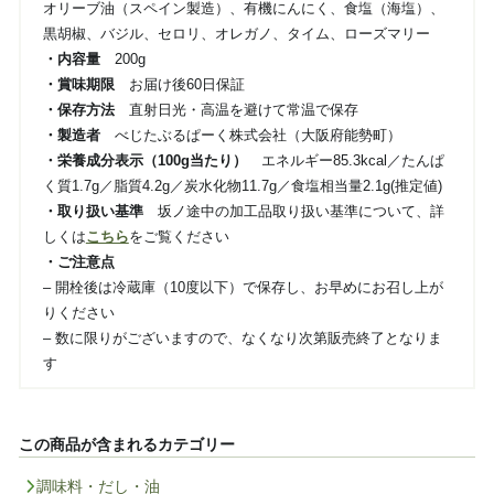
オリーブ油（スペイン製造）、有機にんにく、食塩（海塩）、
黒胡椒、バジル、セロリ、オレガノ、タイム、ローズマリー
・内容量
200g
・賞味期限
お届け後60日保証
・保存方法
直射日光・高温を避けて常温で保存
・製造者
べじたぶるぱーく株式会社（大阪府能勢町）
・栄養成分表示（100g当たり）
エネルギー85.3kcal／たんぱ
く質1.7g／脂質4.2g／炭水化物11.7g／食塩相当量2.1g(推定値)
・取り扱い基準
坂ノ途中の加工品取り扱い基準について、詳
しくは
こちら
をご覧ください
・ご注意点
– 開栓後は冷蔵庫（10度以下）で保存し、お早めにお召し上が
りください
– 数に限りがございますので、なくなり次第販売終了となりま
す
この商品が含まれるカテゴリー
調味料・だし・油