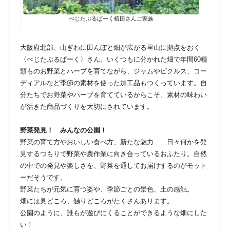
べじたぶるぱーく植田さんご家族
大阪府北部、山ぎわに田んぼと畑が広がる里山に拠点をおく
〈べじたぶるぱーく〉さん。いくつもに分かれた畑で年間60種
類ものお野菜とハーブを育てながら、ジャムやピクルス、コー
ディアルなど季節の素材を使った加工品もつくっています。自
分たちでお野菜やハーブを育てているからこそ、素材の味わい
が活きた商品づくりを大切にされています。
野菜発見！ みんなの公園！
野菜の育て方やおいしい食べ方、新たな魅力……日々何かを発
見するつもりで野菜や農作業に向き合っているおふたり。自然
の中での発見や楽しさを、野菜を通してお届けするのがモット
ーだそうです。
野菜たちが元気に育つ姿や、季節ごとの景色、土の感触。
畑には見どころ、触りどころがたくさんあります。
公園のように、誰もが遊びにくることができるような畑にした
い！