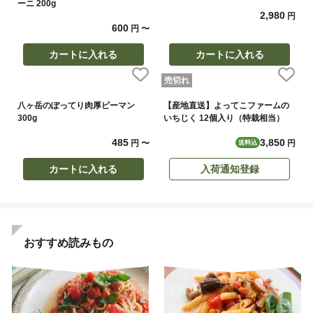
ーニ 200g
2,980
円
600
円
〜
カートに入れる
カートに入れる
売切れ
八ヶ岳のぽってり肉厚ピーマン
【産地直送】よってこファームの
300g
いちじく 12個入り（特栽相当）
485
3,850
円
〜
円
送料込
カートに入れる
入荷通知登録
おすすめ読みもの