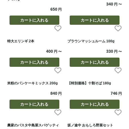
340
円
〜
650
円
カートに入れる
カートに入れる
特大エリンギ 2本
ブラウンマッシュルーム 100g
400
330
円
〜
円
〜
カートに入れる
カートに入れる
米粉のパンケーキミックス 200g
【特別価格】十割そば 180g
840
746
円
円
カートに入れる
カートに入れる
農家のパスタ中島菜スパゲッティ
坂ノ途中 おもしろ野菜セット