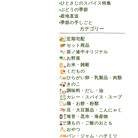
ひとさじのスパイス特集
ぶどうの季節
産地直送
季節の手しごと
カテゴリー
定期宅配
セット商品
坂ノ途中オリジナル
お野菜
お米・雑穀
くだもの
ひらがい卵・乳製品・肉類
きのこ
調味料・だし・油
カレー・スパイス・スープ
麺・お餅・粉類
豆・大豆製品・こんにゃく
海苔・昆布・海産物
漬もの・ご飯のおとも
おやつ
パン・ジャム・ハチミツ