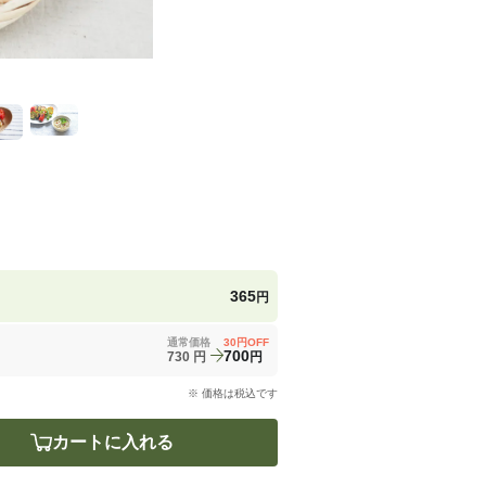
365
円
通常価格
30
円OFF
700
730
円
円
※ 価格は税込です
カートに入れる