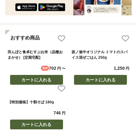
おすすめ商品
田んぼと食卓むすぶお米（品種お
坂ノ途中オリジナル トマトのスパ
まかせ） [定期宅配]
イス混ぜごはん 250g
702
1,250
円
〜
円
初回
カートに入れる
カートに入れる
【特別価格】十割そば 180g
746
円
カートに入れる