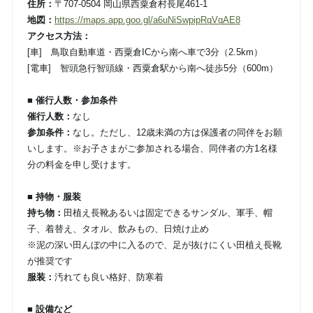
住所：
〒707-0504 岡山県西粟倉村長尾461-1
地図：
https://maps.app.goo.gl/a6uNiSwpipRqVqAE8
アクセス方法：
[車] 鳥取自動車道・西粟倉ICから南へ車で3分（2.5km）
[電車] 智頭急行智頭線・西粟倉駅から南へ徒歩5分（600m）
■ 催行人数・参加条件
催行人数：
なし
参加条件：
なし。ただし、12歳未満の方は保護者の同伴をお願
いします。※お子さまがご参加される場合、同伴者の方1名様
分の料金を申し受けます。
■ 持物・服装
持ち物：
田植え長靴あるいは固定できるサンダル、軍手、帽
子、着替え、タオル、飲みもの、日焼け止め
※泥の深い田んぼの中に入るので、足が抜けにくい田植え長靴
が推奨です
服装：
汚れても良い格好、防寒着
■ 設備など