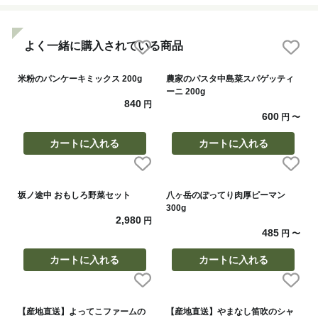
よく一緒に購入されている商品
米粉のパンケーキミックス 200g
農家のパスタ中島菜スパゲッティ
ーニ 200g
840
円
600
円
〜
カートに入れる
カートに入れる
坂ノ途中 おもしろ野菜セット
八ヶ岳のぽってり肉厚ピーマン
300g
2,980
円
485
円
〜
カートに入れる
カートに入れる
【産地直送】よってこファームの
【産地直送】やまなし笛吹のシャ