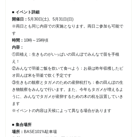
■ イベント詳細
開催日：
5月30日(土)、5月31日(日)
※両日とも同じ内容での実施となります。両日ご参加も可能で
す
時間：
10時～15時頃
内容：
①田植え：生きものがいっぱいの田んぼでみんなで苗を手植
え！
②みんなで羽釜ご飯を炊いて食べよう：お昼は昨年収穫したビ
オ田んぼ米を羽釜で炊く予定です
③生きもの観察とタガメのための産卵杭打ち：春の田んぼの生
き物観察をみんなで行います。
また、今年もタガメが増えるよ
うに、みんなでタガメが産卵するための木の杭を設置していき
ます
※イベントの内容は天候によって異なる場合があります
■ 集合場所
場所：
BASE101%駐車場