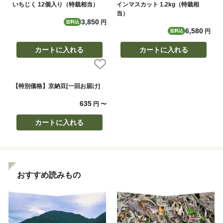
いちじく 12個入り（特栽相当）
インマスカット 1.2kg（特栽相
当）
3,850
円
送料込
6,580
円
送料込
カートに入れる
カートに入れる
【特別価格】京納豆[一回お届け]
635
円
〜
カートに入れる
おすすめ読みもの