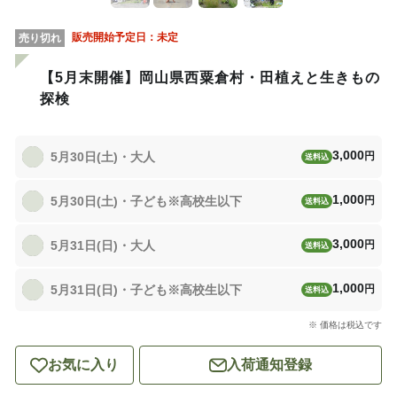
販売開始予定日：
未定
売り切れ
【5月末開催】岡山県西粟倉村・田植えと生きもの
探検
3,000
5月30日(土)・大人
円
送料込
1,000
5月30日(土)・子ども※高校生以下
円
送料込
3,000
5月31日(日)・大人
円
送料込
1,000
5月31日(日)・子ども※高校生以下
円
送料込
※ 価格は税込です
お気に入り
入荷通知登録