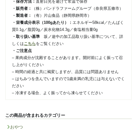
・保存方法：
直射日光を避けて常温で保存
・販売者
：
（株）パンドラファームグループ（奈良県五條市）
・製造者
：
（有）片山食品（静岡県静岡市）
・栄養成分表示（100gあたり）：
エネルギー58kcal／たんぱく
質0.1g／脂質0g／炭水化物14.3g／食塩相当量0g
・取り扱い基準
坂ノ途中の加工品取り扱い基準について、詳
しくは
こちら
をご覧ください
・ご注意点
– 果肉成分が沈殿することがあります。開封前によく振って召
し上がりください
– 時間の経過と共に褐変しますが、品質には問題ありません
– はちみつを含んでいますので1歳未満の乳児には与えないでく
ださい
– 冷凍する場合、よく振ってから凍らせてください
この商品が含まれるカテゴリー
おやつ