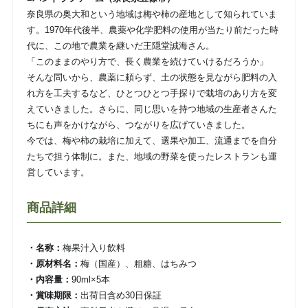
奈良県の奥大和という地域は梅や柿の産地として知られていま
す。1970年代後半、農薬や化学肥料の使用が当たり前だった時
代に、この地で農業を継いだ王隠堂誠海さん。
「このままのやり方で、長く農業を続けていけるだろうか」
そんな問いから、農薬に頼らず、土の状態を見ながら肥料の入
れ方を工夫するなど、ひとつひとつ手探りで栽培のあり方を変
えていきました。さらに、同じ思いを持つ地域の生産者さんた
ちにも声をかけながら、つながりを広げていきました。
今では、梅や柿の栽培に加えて、選果や加工、流通までを自分
たちで担う体制に。また、地域の野菜を使ったレストランも運
営しています。
商品詳細
・名称：
梅果汁入り飲料
・原材料名：
梅（国産）、粗糖、はちみつ
・内容量：
90ml×5本
・賞味期限：
出荷日含め30日保証