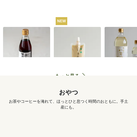
NEW
うね乃そうめんつゆ
有機しょうがチュー
カンタン八芳
（ストレートタイ
ブ 50g
プ）365ml
1,260
円
572
円
もっと見る
おやつ
お茶やコーヒーを淹れて、ほっとひと息つく時間のおともに。手土
産にも。