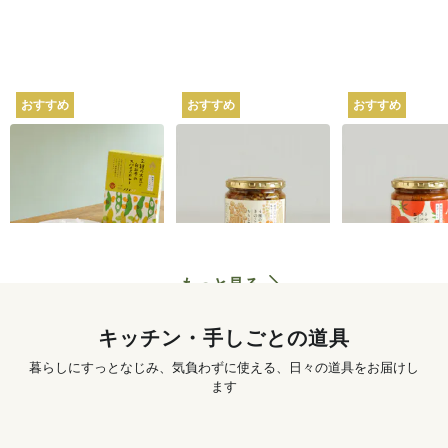
おすすめ
おすすめ
おすすめ
坂ノ途中オリジナル
坂ノ途中オリジナル
坂ノ途中オリ
2種の大豆と白みその
4種のきのこと山椒ち
トマトのスパ
スパイスカレー 180g
らし寿司 250g
ぜごはん 250g
620
円
〜
1,250
円
もっと見る
キッチン・手しごとの道具
暮らしにすっとなじみ、気負わずに使える、日々の道具をお届けし
ます