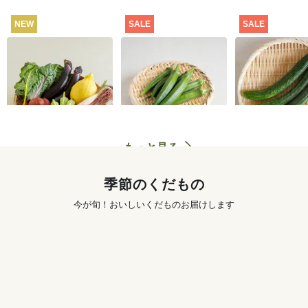
NEW
SALE
SALE
坂ノ途中 おもしろ野
【特別価格】オクラ
【特別価格】
菜セット
100g
り 300g
2,980
円
291
円
〜
もっと見る
季節のくだもの
今が旬！おいしいくだものお届けします