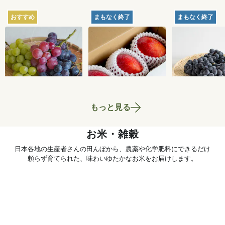
おすすめ
まもなく終了
まもなく終了
【産地直送】葡萄畑
【産地直送】久米島
【産地直送】
ふくじろうのふぞろ
のマンゴー 1kg（特
府のぶどう・
い濃厚ぶどう 1.6kg
栽相当）
くろまる 2kg
6,750
円
5,180
円
送料込
送料込
送料込
相当）
もっと見る
お米・雑穀
日本各地の生産者さんの田んぼから、農薬や化学肥料にできるだけ
頼らず育てられた、味わいゆたかなお米をお届けします。