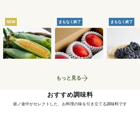
NEW
まもなく終了
まもなく終了
【産地直送】北軽井
【産地直送】久米島
【産地直送】
沢のとうもろこし 12
のマンゴー 1kg（特
府のぶどう・
本
栽相当）
くろまる 2kg
4,250
円
5,180
円
送料込
送料込
送料込
相当）
もっと見る
おすすめ調味料
坂ノ途中がセレクトした、お料理の味を引き立てる調味料です