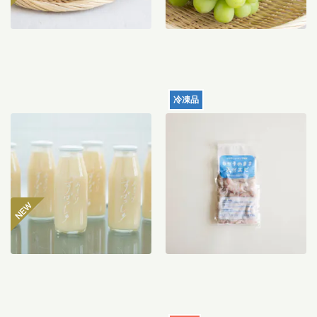
冷凍品
【産地直送】仁井田本家の
天然むきエビ（サイズミッ
甘酒すぱっしゅ
クス）120g
3,560
円
996
円
〜
送料込