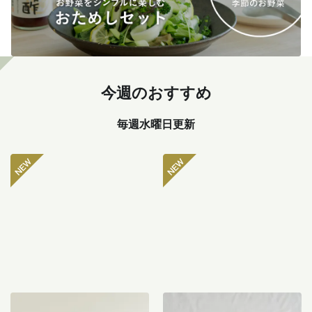
今週のおすすめ
毎週水曜日更新
坂ノ途中 おもしろ野菜セッ
八ヶ岳のぽってり肉厚ピー