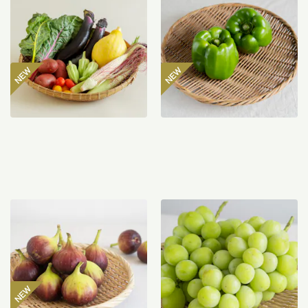
ト
マン 300g
2,980
円
485
円
〜
【産地直送】よってこファ
【産地直送】やまなし笛吹
ームのいちじく 12個入り
のシャインマスカット
（特栽相当）
1.2kg（特栽相当）
3,850
円
6,580
円
送料込
送料込