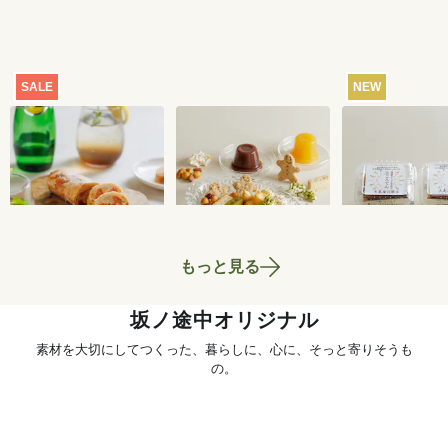
SALE
NEW
【特別価格】瀬戸内
おまかせおやつ定期
ところてん 2
レモンのサマーシュ
便[定期宅配]
ト
トーレン 200g
2,519
円
1,980
円
もっと見る
坂ノ途中オリジナル
素材を大切にしてつくった、暮らしに、心に、そっと寄りそうも
の。