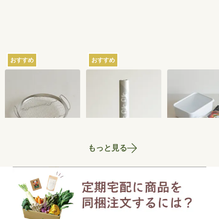
おすすめ
おすすめ
家事問屋の蒸しかご
さささの和晒（わざ
ちょっとぬか
らし）ロール ミシン
器 2.8L
目あり
2,750
円
3,300
円
もっと見る