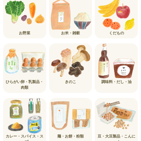
お野菜
お米・雑穀
くだもの
ひらがい卵・乳製品・
きのこ
調味料・だし・油
肉類
カレー・スパイス・ス
麺・お餅・粉類
豆・大豆製品・こんに