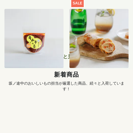
SALE
季節のキムチ手づくりセッ
【特別価格】瀬戸内レモン
ト
のサマーシュトーレン 200g
1,456
円
〜
2,519
円
もっと見る
新着商品
坂ノ途中のおいしいもの担当が厳選した商品、続々と入荷していま
す！