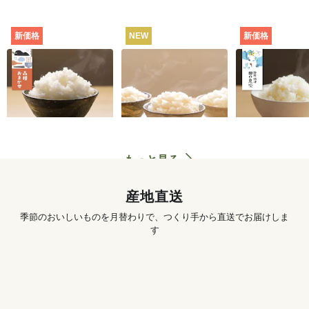
新価格
NEW
新価格
田んぼと食卓むすぶ
お米の食べくらべセ
静岡・焼津
お米（品種おまか
ット（白米・3種）
田の息吹（品
せ） [定期宅配]
シヒカリ） [
702
円
〜
3,890
円
初回
初回
配]
もっと見る
産地直送
季節のおいしいものを月替わりで、つくり手から直送でお届けしま
す