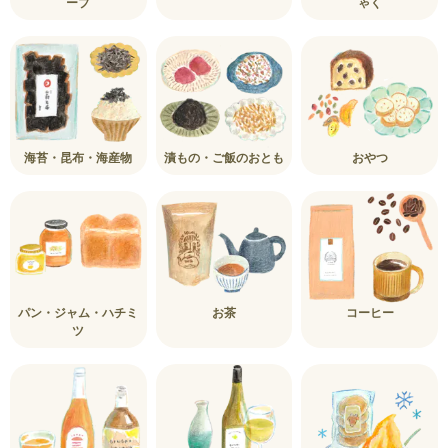
ープ
ゃく
海苔・昆布・海産物
漬もの・ご飯のおとも
おやつ
パン・ジャム・ハチミ
お茶
コーヒー
ツ