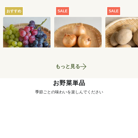
おすすめ
SALE
SALE
【産地直送】葡萄畑
【特別価格】玉ねぎ
【特別価格】
ふくじろうのふぞろ
1kg
いも（品種お
い濃厚ぶどう 1.6kg
せ） 1kg
6,750
円
700
円
送料込
もっと見る
お野菜単品
季節ごとの味わいを楽しんでください