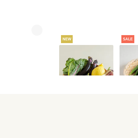
NEW
SALE
坂ノ途中 おもしろ野菜
【特別
セット
100g
2,980
円