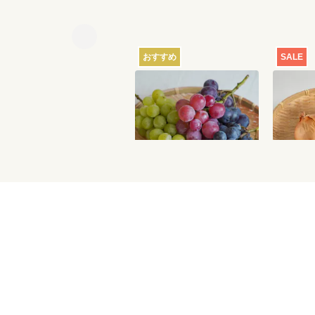
おすすめ
SALE
【産地直送】葡萄畑ふく
【特別価
じろうのふぞろい濃厚ぶ
どう 1.6kg
6,750
円
送料込