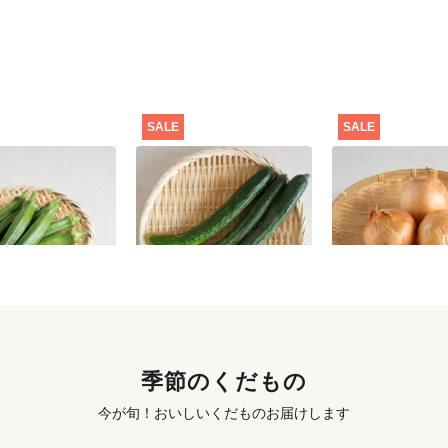
SALE
SALE
価格】オクラ
【特別価格】きゅうり
【特別価格】玉ね
300g
291
円
〜
301
円
〜
季節のくだもの
今が旬！おいしいくだものお届けします