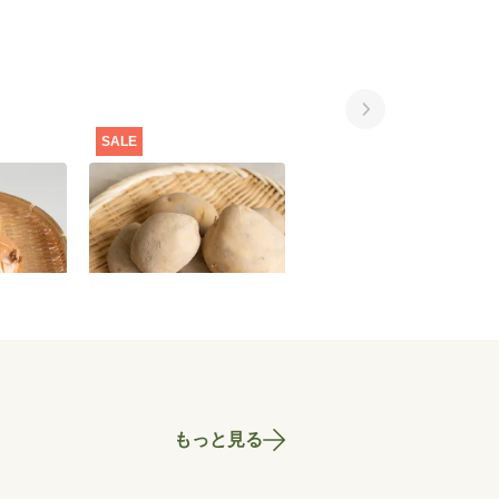
SALE
SALE
ぎ 1kg
【特別価格】じゃがいも
【セット特別価格】赤
（品種おまかせ） 1kg
そシロップ手づくりセ
ト
700
円
700
円
1,969
もっと見る