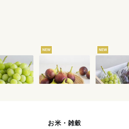
NEW
NEW
直送】やまなし笛
【産地直送】よってこフ
【産地直送】富
ャインマスカット
ァームのいちじく 12個
とシャインマス
g（特栽相当）
入り（特栽相当）
1.2kg（山梨笛
6,580
円
3,850
円
送料込
送料込
送料
相当）
お米・雑穀