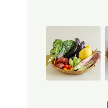
坂ノ途中 おもしろ野菜セット
3
2,980
円