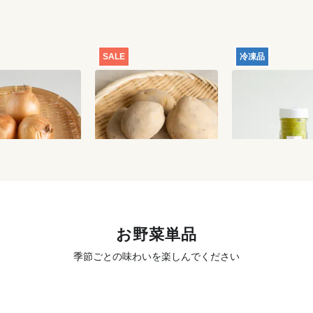
SALE
冷凍品
格】玉ねぎ 1kg
【特別価格】じゃがいも
フミ子印の生ゆ
（品種おまかせ） 1kg
55g
700
円
700
円
お野菜単品
季節ごとの味わいを楽しんでください