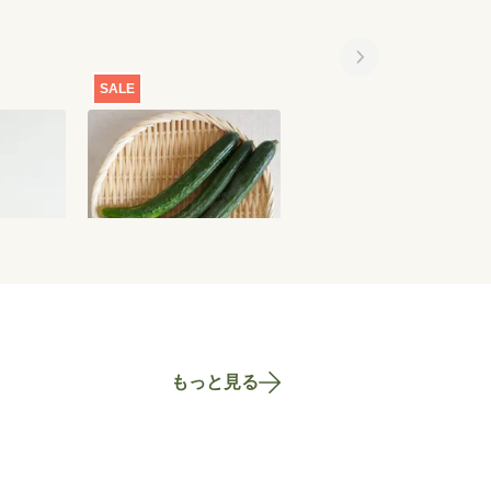
SALE
SALE
ず胡椒
【特別価格】きゅうり
【特別価格】京納豆[一
300g
回お届け]
2,100
円
301
円
〜
635
円
もっと見る