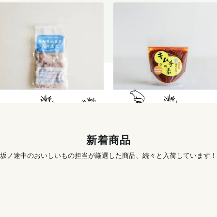
天然むきエビ（サイズミック
季節のキムチ手づくりセット
ス）120g
996
円
〜
1,456
円
新着商品
坂ノ途中のおいしいもの担当が厳選した商品、続々と入荷しています！