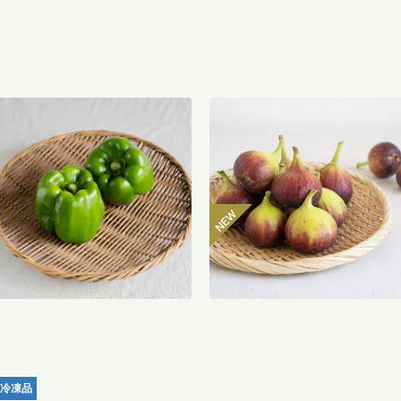
八ヶ岳のぽってり肉厚ピーマン
【産地直送】よってこファー
00g
のいちじく 12個入り（特栽相
当）
485
円
〜
3,850
送料込
冷凍品