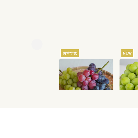
おすすめ
NEW
【産地直送】葡萄畑ふく
【産地
じろうのふぞろい濃厚ぶ
吹のシ
どう 1.6kg
1.2k
6,750
円
送料込