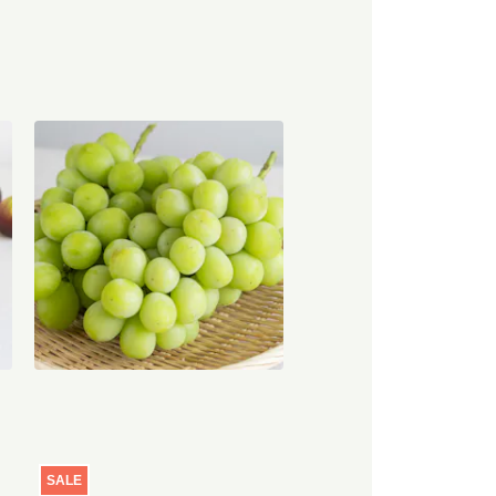
ム
【産地直送】やまなし笛吹のシ
ャインマスカット 1.2kg（特栽
相当）
円
6,580
円
送料込
SALE