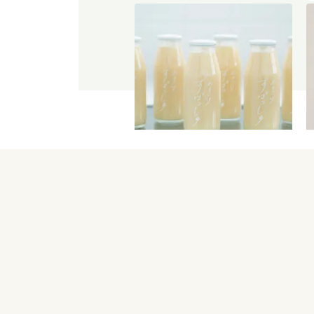
【産地直送】仁井田本家の甘酒
すぱっしゅ
3,560
円
送料込