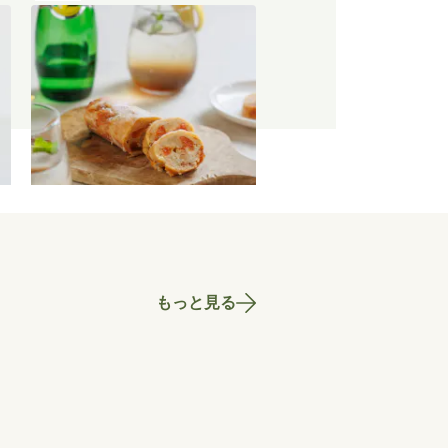
【特別価格】瀬戸内レモンのサ
マーシュトーレン 200g
〜
2,519
円
もっと見る