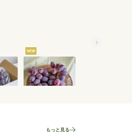
NEW
NEW
士の輝き
【産地直送】山梨笛吹の
【産地直送】山梨笛吹
カット
ぶどう・富士の輝き
ぶどう・オリエンタル
吹・特栽
1kg（特栽相当）
ター 1.2kg（特栽相当）
7,080
円
7,890
円
5,250
込
送料込
送料込
もっと見る