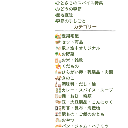
ひとさじのスパイス特集
ぶどうの季節
産地直送
季節の手しごと
カテゴリー
定期宅配
セット商品
坂ノ途中オリジナル
お野菜
お米・雑穀
くだもの
ひらがい卵・乳製品・肉類
きのこ
調味料・だし・油
カレー・スパイス・スープ
麺・お餅・粉類
豆・大豆製品・こんにゃく
海苔・昆布・海産物
漬もの・ご飯のおとも
おやつ
パン・ジャム・ハチミツ