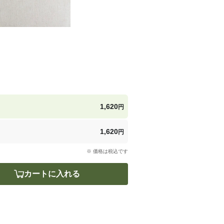
1,620
円
1,620
円
※ 価格は税込です
カートに入れる