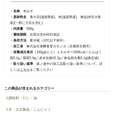
・名称
米みそ
・原材料名
青大豆(滋賀県産)、米(滋賀県産)、海塩(伊豆大島
産)(一部に大豆を含む)
・内容量
500g
・賞味期限
出荷日含め60日保証
・保存方法
要冷蔵（10℃以下保存）
・加工者
株式会社発酵食堂カモシカ（京都府京都市）
・栄養成分表示
（100gあたり）エネルギー205Kcal／たんぱく
質6.1g／脂質5.8g／炭水化物32.2g／食塩相当量8.1g(推定値)
・取り扱い基準
坂ノ途中の加工品取り扱い基準について、詳
しくは
こちら
をご覧ください
この商品が含まれるカテゴリー
調味料・だし・油
豆・大豆製品・こんにゃく