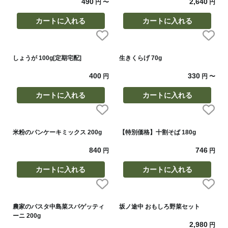
490
2,640
円
〜
円
カートに入れる
カートに入れる
しょうが 100g[定期宅配]
生きくらげ 70g
400
330
円
円
〜
カートに入れる
カートに入れる
米粉のパンケーキミックス 200g
【特別価格】十割そば 180g
840
746
円
円
カートに入れる
カートに入れる
農家のパスタ中島菜スパゲッティ
坂ノ途中 おもしろ野菜セット
ーニ 200g
2,980
円