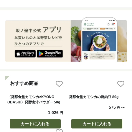
おすすめ商品
〈発酵食堂カモシカ×KYONO
発酵食堂カモシカの麹納豆 80g
ODASHI〉発酵出汁パウダー 50g
575
円
〜
1,026
円
カートに入れる
カートに入れる