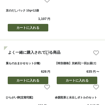
京のだしパック 10g×12袋
1,107
円
カートに入れる
よく一緒に購入されている商品
葉ものおまかせセット(2種)
【特別価格】京納豆[一回お届け]
626
635
円
円
〜
カートに入れる
カートに入れる
ひらがい卵[定期宅配]
余韻煎茶と水出しボトルのセット