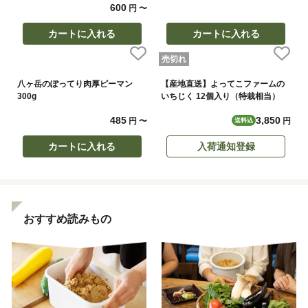
600
円
〜
カートに入れる
カートに入れる
売切れ
八ヶ岳のぽってり肉厚ピーマン
【産地直送】よってこファームの
300g
いちじく 12個入り（特栽相当）
485
3,850
円
〜
円
送料込
カートに入れる
入荷通知登録
おすすめ読みもの