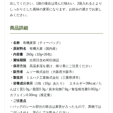
出してください。1袋の場合は澄んだ味わい、2袋入れるとより
しっかりとした風味の麦茶になります。お好みの濃さでお楽し
みください。
商品詳細
・名称
有機麦茶（ティーバッグ）
・原材料名
有機大麦（国内産）
・内容量
260g（10g×26包）
・賞味期限
出荷日含め90日保証
・保存方法
高温多湿を避け、移り香にご注意ください
・販売者
ムソー株式会社（大阪府大阪市）
・製造所
ミエハク工業株式会社（三重県津市）
・栄養成分表示
（1包（10g）あたり） エネルギー39kcal／た
んぱく質1.0g／脂質0.3g／炭水化物7.9g／食塩相当量0.002g／
カフェイン0.00mg（推定量）
・ご注意点
– バッグのシール部分の斑点は麦茶が入ったもので、異物では
ございません。安心してお飲みください