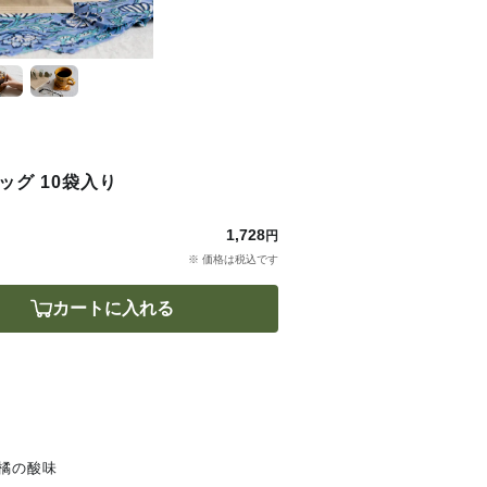
グ 10袋入り
1,728
円
※ 価格は税込です
カートに入れる
橘の酸味