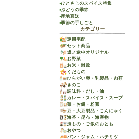
ひとさじのスパイス特集
ぶどうの季節
産地直送
季節の手しごと
カテゴリー
定期宅配
セット商品
坂ノ途中オリジナル
お野菜
お米・雑穀
くだもの
ひらがい卵・乳製品・肉類
きのこ
調味料・だし・油
カレー・スパイス・スープ
麺・お餅・粉類
豆・大豆製品・こんにゃく
海苔・昆布・海産物
漬もの・ご飯のおとも
おやつ
パン・ジャム・ハチミツ