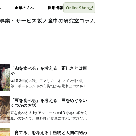
へ
企業の方へ
採用情報
OnlineShop
事業・サービス
坂ノ途中の研究室
コラム
「肉を食べる」を考える｜正しさとは何
か
vol.5 3年前の秋、アメリカ・オレゴン州の北
部、ポートランドの市街地から電車とバスを1時
間半ほど乗り継いだところに...
「豆を食べる」を考える｜豆をめぐるい
くつかのお話
豆を食べる人 by アンニーバ vol.3 小さい頃から
豆が大好きで、豆料理が食卓に並ぶと大喜びし
ていました。 ...
「育てる」を考える｜植物と人間の関わ