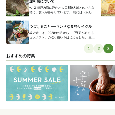
違和感について
vol.2 瀬戸内海に浮かぶ人口350人ほどの小さな
島に、友人が暮らしています。 島には下水処理
施設がないため、下...
つづけること──ちいさな食料サイクル
坂ノ途中は、2020年4月から、「野菜がめぐる
コンポスト」の取り扱いをはじめました。 虫の
侵入を防げるファスナー付きの...
1
2
3
おすすめの特集