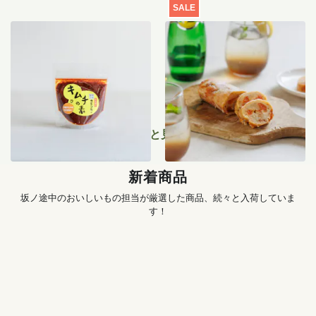
SALE
季節のキムチ手づくりセッ
【特別価格】瀬戸内レモン
ト
のサマーシュトーレン 200g
1,456
円
〜
2,519
円
もっと見る
新着商品
坂ノ途中のおいしいもの担当が厳選した商品、続々と入荷していま
す！