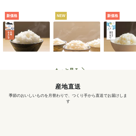
新価格
NEW
新価格
田んぼと食卓むすぶ
お米の食べくらべセ
静岡・焼津
お米（品種おまか
ット（白米・3種）
田の息吹（品
せ） [定期宅配]
シヒカリ） [
702
円
〜
3,890
円
初回
初回
配]
もっと見る
産地直送
季節のおいしいものを月替わりで、つくり手から直送でお届けしま
す