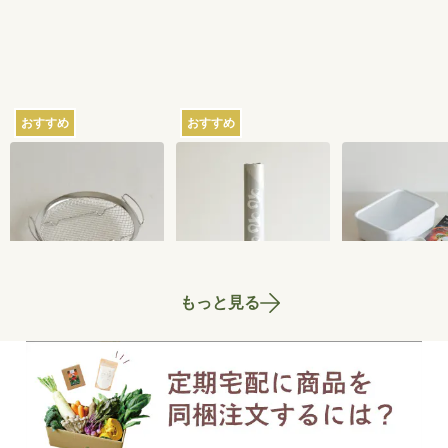
おすすめ
おすすめ
家事問屋の蒸しかご
さささの和晒（わざ
ちょっとぬか
らし）ロール ミシン
器 2.8L
目あり
2,750
円
3,300
円
もっと見る