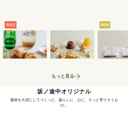
SALE
NEW
【特別価格】瀬戸内
おまかせおやつ定期
ところてん 2
レモンのサマーシュ
便[定期宅配]
ト
トーレン 200g
2,519
円
1,980
円
もっと見る
坂ノ途中オリジナル
素材を大切にしてつくった、暮らしに、心に、そっと寄りそうも
の。