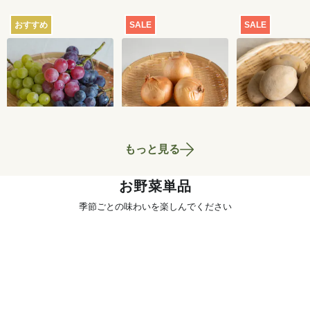
おすすめ
SALE
SALE
【産地直送】葡萄畑
【特別価格】玉ねぎ
【特別価格】
ふくじろうのふぞろ
1kg
いも（品種お
い濃厚ぶどう 1.6kg
せ） 1kg
6,750
円
700
円
送料込
もっと見る
お野菜単品
季節ごとの味わいを楽しんでください