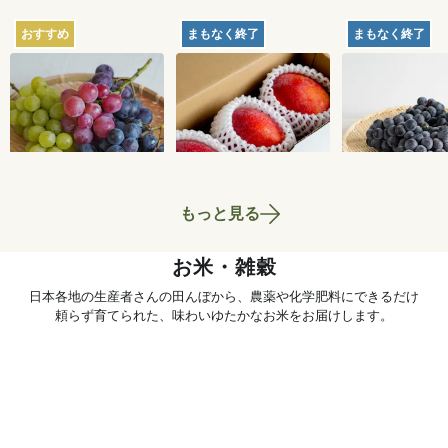
おすすめ
まもなく終了
まもなく終了
【産地直送】葡萄畑
【産地直送】久米島
【産地直送】
ふくじろうのふぞろ
のマンゴー 1kg（特
府のぶどう・
い濃厚ぶどう 1.6kg
栽相当）
くろまる 2kg
6,750
円
5,180
円
送料込
送料込
送料込
相当）
もっと見る
お米・雑穀
日本各地の生産者さんの田んぼから、農薬や化学肥料にできるだけ
頼らず育てられた、味わいゆたかなお米をお届けします。