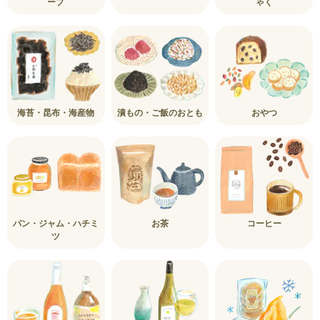
ープ
ゃく
海苔・昆布・海産物
漬もの・ご飯のおとも
おやつ
パン・ジャム・ハチミ
お茶
コーヒー
ツ