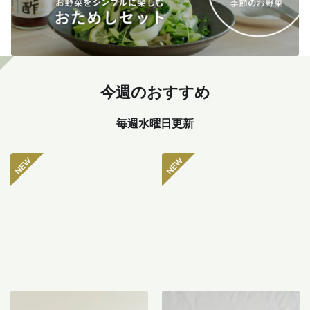
今週のおすすめ
毎週水曜日更新
坂ノ途中 おもしろ野菜セッ
八ヶ岳のぽってり肉厚ピー