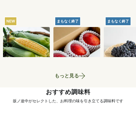
NEW
まもなく終了
まもなく終了
【産地直送】北軽井
【産地直送】久米島
【産地直送】
沢のとうもろこし 12
のマンゴー 1kg（特
府のぶどう・
本
栽相当）
くろまる 2kg
4,250
円
5,180
円
送料込
送料込
送料込
相当）
もっと見る
おすすめ調味料
坂ノ途中がセレクトした、お料理の味を引き立てる調味料です