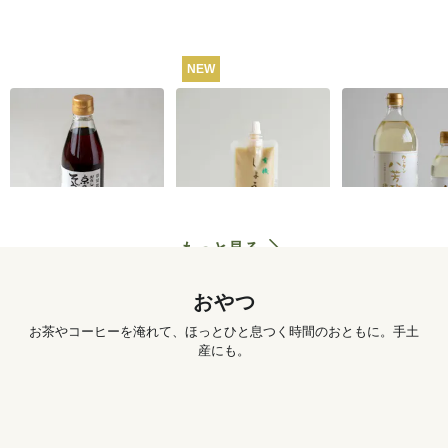
NEW
うね乃そうめんつゆ
有機しょうがチュー
カンタン八芳
（ストレートタイ
ブ 50g
プ）365ml
1,260
円
572
円
もっと見る
おやつ
お茶やコーヒーを淹れて、ほっとひと息つく時間のおともに。手土
産にも。