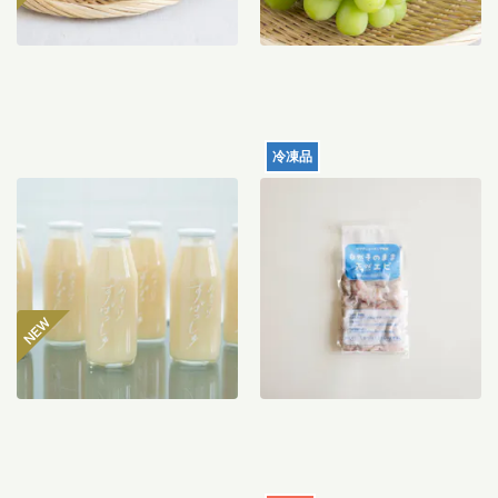
冷凍品
【産地直送】仁井田本家の
天然むきエビ（サイズミッ
甘酒すぱっしゅ
クス）120g
3,560
円
996
円
〜
送料込