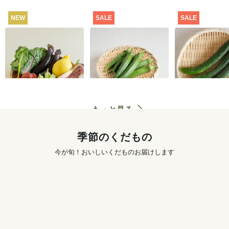
NEW
SALE
SALE
坂ノ途中 おもしろ野
【特別価格】オクラ
【特別価格】
菜セット
100g
り 300g
2,980
円
291
円
〜
もっと見る
季節のくだもの
今が旬！おいしいくだものお届けします