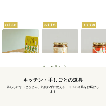
おすすめ
おすすめ
おすすめ
坂ノ途中オリジナル
坂ノ途中オリジナル
坂ノ途中オリ
2種の大豆と白みその
4種のきのこと山椒ち
トマトのスパ
スパイスカレー 180g
らし寿司 250g
ぜごはん 250g
620
円
〜
1,250
円
もっと見る
キッチン・手しごとの道具
暮らしにすっとなじみ、気負わずに使える、日々の道具をお届けし
ます