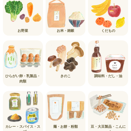
お野菜
お米・雑穀
くだもの
ひらがい卵・乳製品・
きのこ
調味料・だし・油
肉類
カレー・スパイス・ス
麺・お餅・粉類
豆・大豆製品・こんに