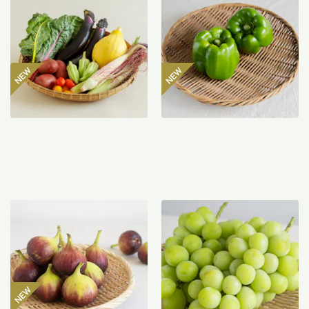
ト
マン 300g
2,980
円
485
円
〜
【産地直送】よってこファ
【産地直送】やまなし笛吹
ームのいちじく 12個入り
のシャインマスカット
（特栽相当）
1.2kg（特栽相当）
3,850
円
6,580
円
送料込
送料込