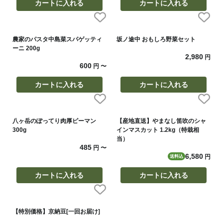
カートに入れる
カートに入れる
農家のパスタ中島菜スパゲッティ
坂ノ途中 おもしろ野菜セット
ーニ 200g
2,980
円
600
円
〜
カートに入れる
カートに入れる
八ヶ岳のぽってり肉厚ピーマン
【産地直送】やまなし笛吹のシャ
300g
インマスカット 1.2kg（特栽相
当）
485
円
〜
6,580
円
送料込
カートに入れる
カートに入れる
【特別価格】京納豆[一回お届け]