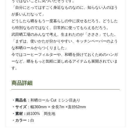
うではないことに気づいたそうです。
「自分にとってはすごく身近なものなのに、知らない人のほう
が多いんだなって」
どうしたら晒をもう一度暮らしの中に戻せるだろう。どうした
ら特別なものではなく、日常的に使ってもらえるだろう。
武田晒工場のみんなで考え、生まれたのが「さささ」でした。
「まずは、使いかたが分かりやすい、キッチンペーパーのよう
な和晒ロールからつくりました」
今ではコーヒーフィルターや、和晒を掛けておくためのハンガ
ーなど、晒をもっと気軽に楽しめるアイテムも展開されていま
す。
商品詳細
・商品名
：和晒ロール Cut ミシン目あり
・サイズ
：幅360mm × 全長7m ×直径62mm
・素材：
綿100% 岡生地
・カラー：
白