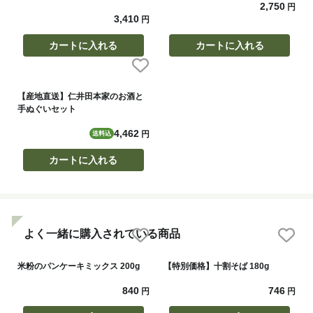
2,750
円
3,410
円
カートに入れる
カートに入れる
【産地直送】仁井田本家のお酒と
手ぬぐいセット
4,462
円
送料込
カートに入れる
よく一緒に購入されている商品
米粉のパンケーキミックス 200g
【特別価格】十割そば 180g
840
746
円
円