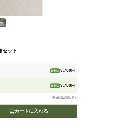
種セット
3,700
円
送料込
3,700
円
送料込
※ 価格は税込です
カートに入れる