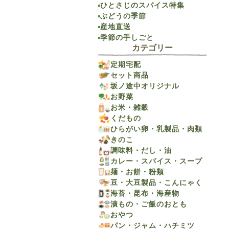
ひとさじのスパイス特集
ぶどうの季節
産地直送
季節の手しごと
カテゴリー
定期宅配
セット商品
坂ノ途中オリジナル
お野菜
お米・雑穀
くだもの
ひらがい卵・乳製品・肉類
きのこ
調味料・だし・油
カレー・スパイス・スープ
麺・お餅・粉類
豆・大豆製品・こんにゃく
海苔・昆布・海産物
漬もの・ご飯のおとも
おやつ
パン・ジャム・ハチミツ