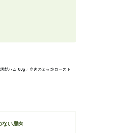
燻製ハム 80g／鹿肉の炭火焼ロースト
のない鹿肉