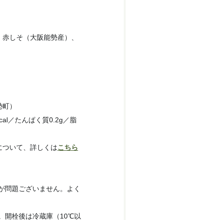
赤しそ（大阪能勢産）、
勢町）
cal／たんぱく質0.2g／脂
）
について、詳しくは
こちら
が問題ございません。よく
。開栓後は冷蔵庫（10℃以