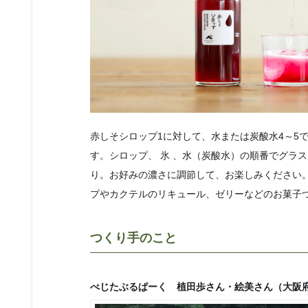
赤しそシロップ1に対して、水または炭酸水4～5
す。シロップ、 氷 、水（炭酸水）の順番でグラ
り。お好みの濃さに調節して、お楽しみください
プやカクテルのリキュール、ゼリーなどのお菓子
つくり手のこと
べじたぶるぱーく 植田歩さん・絵美さん（大阪