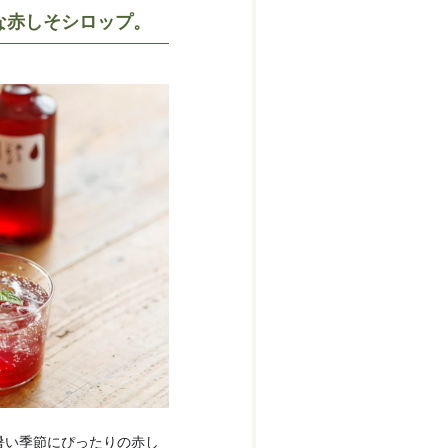
な赤しそシロップ。
暑い季節にぴったりの赤し