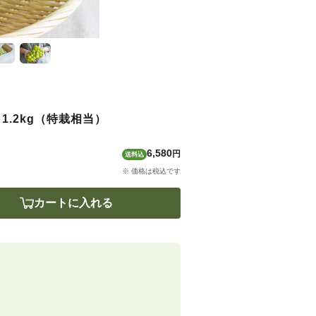
.2kg（特栽相当）
6,580
円
送料込
※ 価格は税込です
カートに入れる