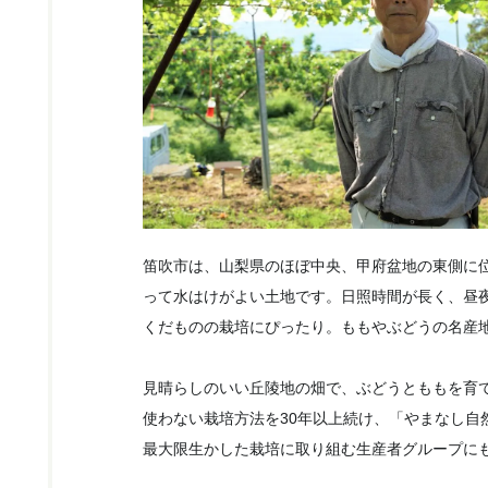
笛吹市は、山梨県のほぼ中央、甲府盆地の東側に
って水はけがよい土地です。日照時間が長く、昼
くだものの栽培にぴったり。ももやぶどうの名産
見晴らしのいい丘陵地の畑で、ぶどうとももを育
使わない栽培方法を30年以上続け、「やまなし自
最大限生かした栽培に取り組む生産者グループに