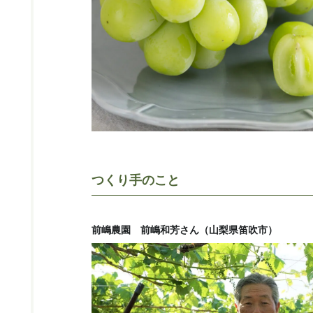
つくり手のこと
前嶋農園 前嶋和芳さん（山梨県笛吹市）