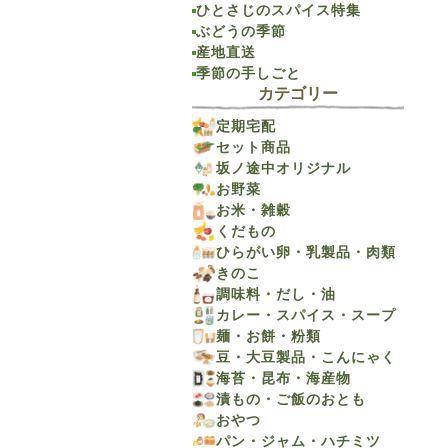
ひとさじのスパイス特集
ぶどうの季節
産地直送
季節の手しごと
カテゴリー
定期宅配
セット商品
坂ノ途中オリジナル
お野菜
お米・雑穀
くだもの
ひらがい卵・乳製品・肉類
きのこ
調味料・だし・油
カレー・スパイス・スープ
麺・お餅・粉類
豆・大豆製品・こんにゃく
海苔・昆布・海産物
漬もの・ご飯のおとも
おやつ
パン・ジャム・ハチミツ