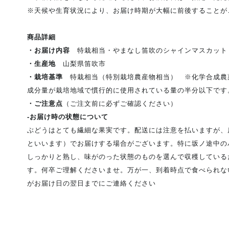
※天候や生育状況により、お届け時期が大幅に前後することが
商品詳細
・お届け内容
特栽相当・やまなし笛吹のシャインマスカット 1.
・生産地
山梨県笛吹市
・栽培基準
特栽相当（特別栽培農産物相当） ※化学合成農
成分量が栽培地域で慣行的に使用されている量の半分以下です
・ご注意点
（ご注文前に必ずご確認ください）
‐お届け時の状態について
ぶどうはとても繊細な果実です。配送には注意を払いますが、
といいます）でお届けする場合がございます。特に坂ノ途中の
しっかりと熟し、味がのった状態のものを選んで収穫している
す。何卒ご理解くださいませ。万が一、到着時点で食べられな
がお届け日の翌日までにご連絡ください