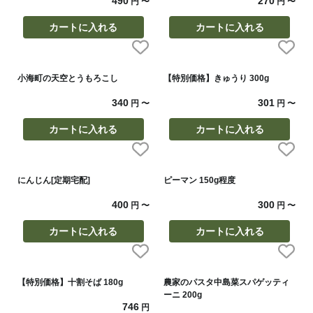
490
270
円
〜
円
〜
カートに入れる
カートに入れる
小海町の天空とうもろこし
【特別価格】きゅうり 300g
340
301
円
〜
円
〜
カートに入れる
カートに入れる
にんじん[定期宅配]
ピーマン 150g程度
400
300
円
〜
円
〜
カートに入れる
カートに入れる
【特別価格】十割そば 180g
農家のパスタ中島菜スパゲッティ
ーニ 200g
746
円