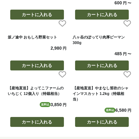
600
円
〜
カートに入れる
カートに入れる
坂ノ途中 おもしろ野菜セット
八ヶ岳のぽってり肉厚ピーマン
300g
2,980
円
485
円
〜
カートに入れる
カートに入れる
【産地直送】よってこファームの
【産地直送】やまなし笛吹のシャ
いちじく 12個入り（特栽相当）
インマスカット 1.2kg（特栽相
当）
3,850
円
送料込
6,580
円
送料込
カートに入れる
カートに入れる