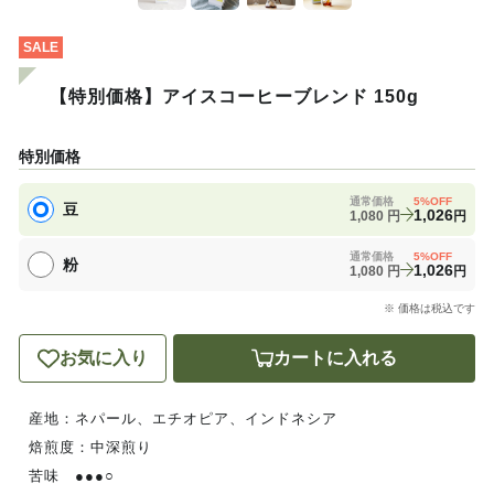
SALE
【特別価格】アイスコーヒーブレンド 150g
特別価格
通常価格
5
%OFF
豆
1,026
1,080
円
円
通常価格
5
%OFF
粉
1,026
1,080
円
円
※ 価格は税込です
お気に入り
カートに入れる
産地：ネパール、エチオピア、インドネシア
焙煎度：中深煎り
苦味 ●●●○