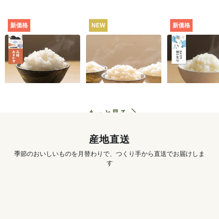
新価格
NEW
新価格
田んぼと食卓むすぶ
お米の食べくらべセ
静岡・焼津
お米（品種おまか
ット（白米・3種）
田の息吹（品
せ） [定期宅配]
シヒカリ） [
702
円
〜
3,890
円
初回
初回
配]
もっと見る
産地直送
季節のおいしいものを月替わりで、つくり手から直送でお届けしま
す