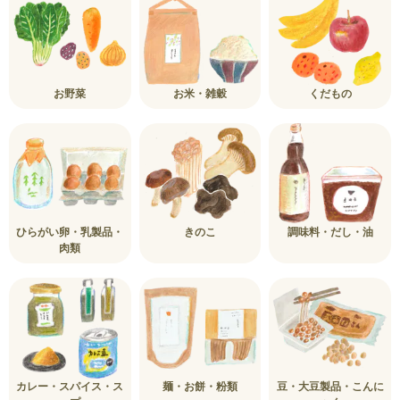
お野菜
お米・雑穀
くだもの
ひらがい卵・乳製品・
きのこ
調味料・だし・油
肉類
カレー・スパイス・ス
麺・お餅・粉類
豆・大豆製品・こんに