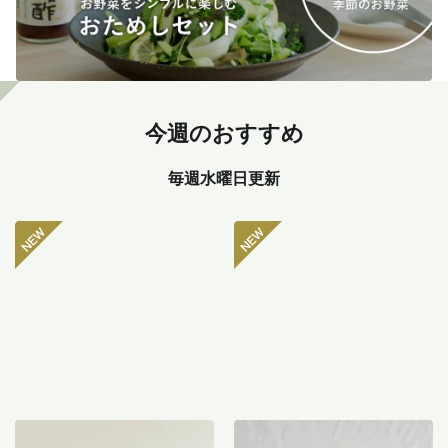
今週のおすすめ
毎週水曜日更新
坂ノ途中 おもしろ野菜セッ
八ヶ岳のぽってり肉厚ピー