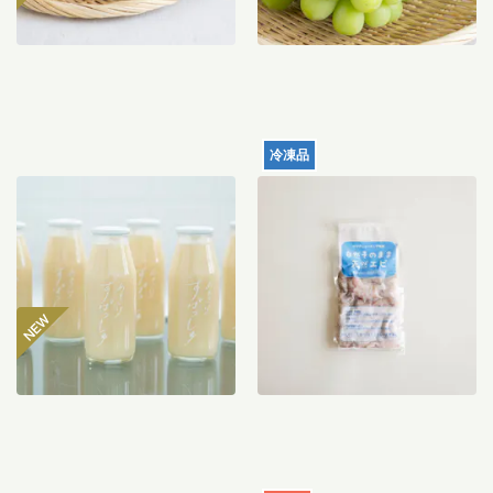
冷凍品
【産地直送】仁井田本家の
天然むきエビ（サイズミッ
甘酒すぱっしゅ
クス）120g
3,560
円
996
円
〜
送料込