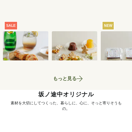
SALE
NEW
【特別価格】瀬戸内
おまかせおやつ定期
ところてん 2
レモンのサマーシュ
便[定期宅配]
ト
トーレン 200g
2,519
円
1,980
円
もっと見る
坂ノ途中オリジナル
素材を大切にしてつくった、暮らしに、心に、そっと寄りそうも
の。