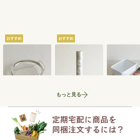
おすすめ
おすすめ
家事問屋の蒸しかご
さささの和晒（わざ
ちょっとぬか
らし）ロール ミシン
器 2.8L
目あり
2,750
円
3,300
円
もっと見る