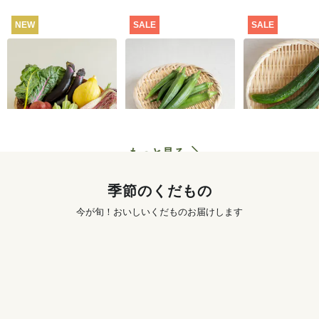
NEW
SALE
SALE
坂ノ途中 おもしろ野
【特別価格】オクラ
【特別価格】
菜セット
100g
り 300g
2,980
円
291
円
〜
もっと見る
季節のくだもの
今が旬！おいしいくだものお届けします