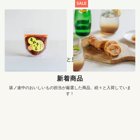
SALE
季節のキムチ手づくりセッ
【特別価格】瀬戸内レモン
ト
のサマーシュトーレン 200g
1,456
円
〜
2,519
円
もっと見る
新着商品
坂ノ途中のおいしいもの担当が厳選した商品、続々と入荷していま
す！