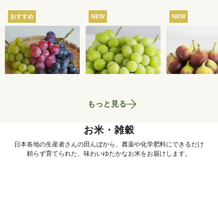
おすすめ
NEW
NEW
【産地直送】葡萄畑
【産地直送】やまな
【産地直送】
ふくじろうのふぞろ
し笛吹のシャインマ
こファームの
い濃厚ぶどう 1.6kg
スカット 1.2kg（特
く 12個入り
6,750
円
6,580
円
送料込
送料込
送料込
栽相当）
当）
もっと見る
お米・雑穀
日本各地の生産者さんの田んぼから、農薬や化学肥料にできるだけ
頼らず育てられた、味わいゆたかなお米をお届けします。