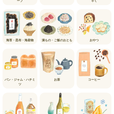
ープ
ゃく
海苔・昆布・海産物
漬もの・ご飯のおとも
おやつ
パン・ジャム・ハチミ
お茶
コーヒー
ツ