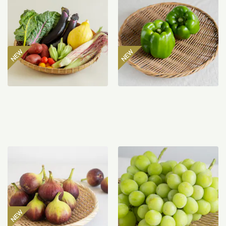
ト
マン 300g
2,980
円
485
円
〜
【産地直送】よってこファ
【産地直送】やまなし笛吹
ームのいちじく 12個入り
のシャインマスカット
（特栽相当）
1.2kg（特栽相当）
3,850
円
6,580
円
送料込
送料込