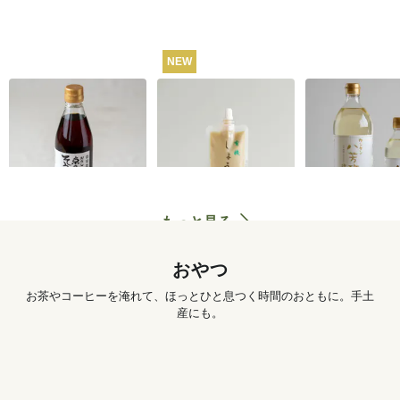
NEW
うね乃そうめんつゆ
有機しょうがチュー
カンタン八芳
（ストレートタイ
ブ 50g
プ）365ml
1,260
円
572
円
もっと見る
おやつ
お茶やコーヒーを淹れて、ほっとひと息つく時間のおともに。手土
産にも。