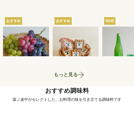
おすすめ
おすすめ
NEW
【産地直送】葡萄畑
【産地直送】山のハ
【産地直送】
ふくじろうのふぞろ
ム工房ゴーバルの夏
本家のお酒と
い濃厚ぶどう 1.6kg
の5種セット
いセット
6,750
円
4,400
円
送料込
送料込
送料込
もっと見る
おすすめ調味料
坂ノ途中がセレクトした、お料理の味を引き立てる調味料です