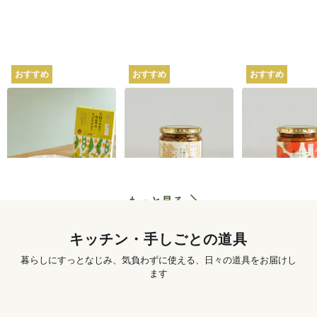
おすすめ
おすすめ
おすすめ
坂ノ途中オリジナル
坂ノ途中オリジナル
坂ノ途中オリ
2種の大豆と白みその
4種のきのこと山椒ち
トマトのスパ
スパイスカレー 180g
らし寿司 250g
ぜごはん 250g
620
円
〜
1,250
円
もっと見る
キッチン・手しごとの道具
暮らしにすっとなじみ、気負わずに使える、日々の道具をお届けし
ます