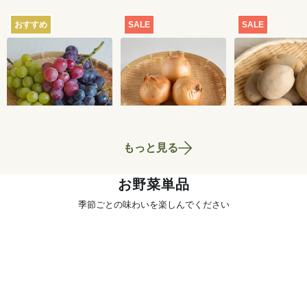
おすすめ
SALE
SALE
【産地直送】葡萄畑
【特別価格】玉ねぎ
【特別価格】
ふくじろうのふぞろ
1kg
いも（品種お
い濃厚ぶどう 1.6kg
せ） 1kg
6,750
円
700
円
送料込
もっと見る
お野菜単品
季節ごとの味わいを楽しんでください