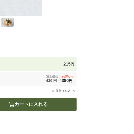
215
円
通常価格
50
円OFF
380
430
円
円
※ 価格は税込です
カートに入れる