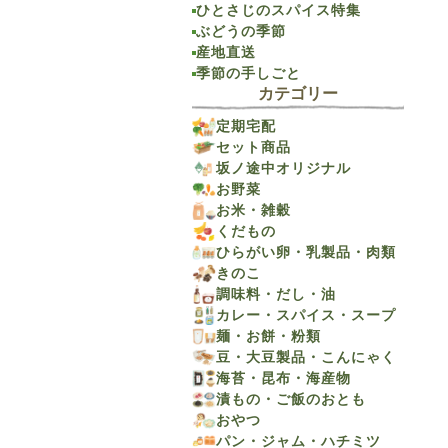
ひとさじのスパイス特集
ぶどうの季節
産地直送
季節の手しごと
カテゴリー
定期宅配
セット商品
坂ノ途中オリジナル
お野菜
お米・雑穀
くだもの
ひらがい卵・乳製品・肉類
きのこ
調味料・だし・油
カレー・スパイス・スープ
麺・お餅・粉類
豆・大豆製品・こんにゃく
海苔・昆布・海産物
漬もの・ご飯のおとも
おやつ
パン・ジャム・ハチミツ