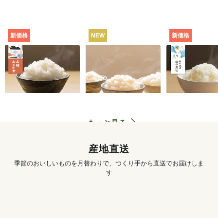
新価格
NEW
新価格
田んぼと食卓むすぶ
お米の食べくらべセ
静岡・焼津
お米（品種おまか
ット（白米・3種）
田の息吹（品
せ） [定期宅配]
シヒカリ） [
702
円
〜
3,890
円
初回
初回
配]
もっと見る
産地直送
季節のおいしいものを月替わりで、つくり手から直送でお届けしま
す