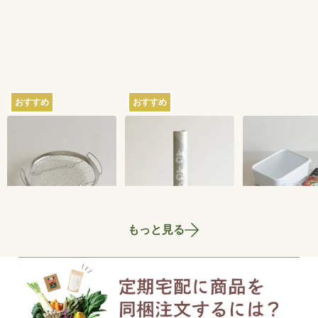
おすすめ
おすすめ
家事問屋の蒸しかご
さささの和晒（わざ
ちょっとぬか
らし）ロール ミシン
器 2.8L
目あり
2,750
円
3,300
円
もっと見る