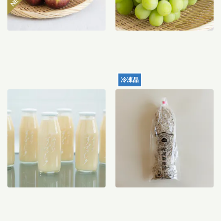
冷凍品
【産地直送】仁井田本家の
れんこん生中華麺 120g×5
甘酒すぱっしゅ
食入り
3,560
円
1,988
円
送料込