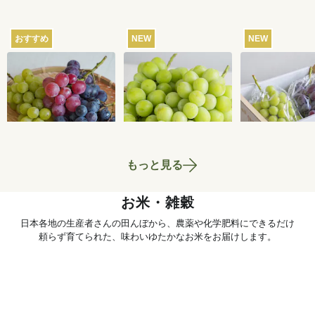
おすすめ
NEW
NEW
【産地直送】葡萄畑
【産地直送】やまな
【産地直送】
ふくじろうのふぞろ
し笛吹のシャインマ
輝きとシャイ
い濃厚ぶどう 1.6kg
スカット 1.2kg（特
カット 1.2kg
6,750
円
6,580
円
送料込
送料込
送料込
栽相当）
笛吹・特栽相
もっと見る
お米・雑穀
日本各地の生産者さんの田んぼから、農薬や化学肥料にできるだけ
頼らず育てられた、味わいゆたかなお米をお届けします。