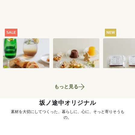
SALE
NEW
【特別価格】瀬戸内
おまかせおやつ定期
ところてん 2
レモンのサマーシュ
便[定期宅配]
ト
トーレン 200g
2,519
円
1,980
円
もっと見る
坂ノ途中オリジナル
素材を大切にしてつくった、暮らしに、心に、そっと寄りそうも
の。