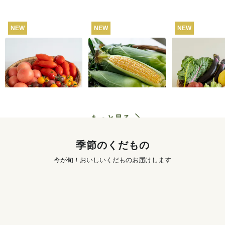
NEW
NEW
NEW
【産地直送】飛騨の
【産地直送】北軽井
坂ノ途中 おも
トマト食べくらべセ
沢のとうもろこし 12
菜セット
ット 3kg
本
4,280
円
4,250
円
送料込
送料込
もっと見る
季節のくだもの
今が旬！おいしいくだものお届けします