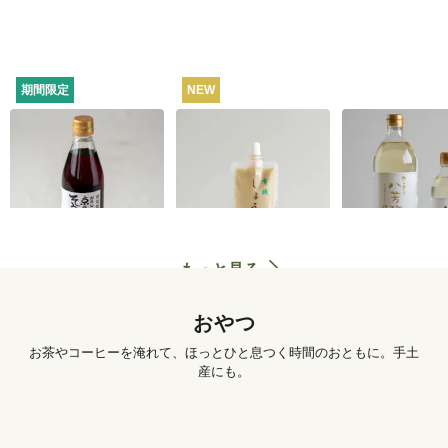
期間限定
NEW
うね乃そうめんつゆ
有機しょうがチュー
カンタン八芳
（ストレートタイ
ブ 50g
プ）365ml
1,260
円
572
円
もっと見る
おやつ
お茶やコーヒーを淹れて、ほっとひと息つく時間のおともに。手土
産にも。