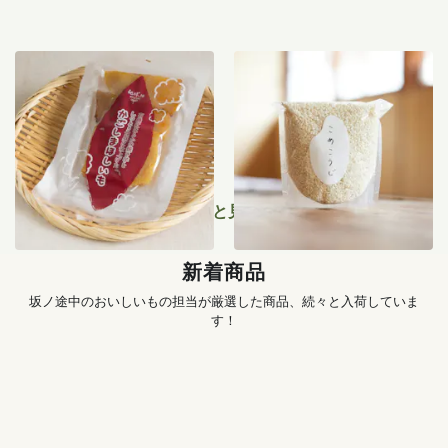
紅はるか干し芋 100g
仁井田本家の米糀 500g
950
円
1,290
円
もっと見る
新着商品
坂ノ途中のおいしいもの担当が厳選した商品、続々と入荷していま
す！