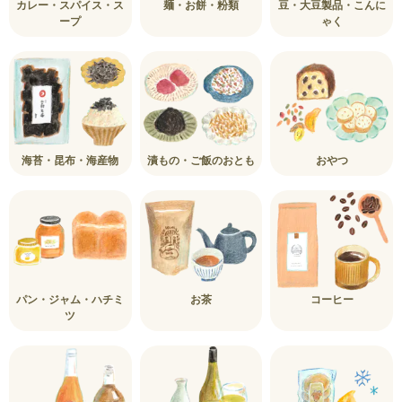
カレー・スパイス・ス
麺・お餅・粉類
豆・大豆製品・こんに
ープ
ゃく
海苔・昆布・海産物
漬もの・ご飯のおとも
おやつ
パン・ジャム・ハチミ
お茶
コーヒー
ツ