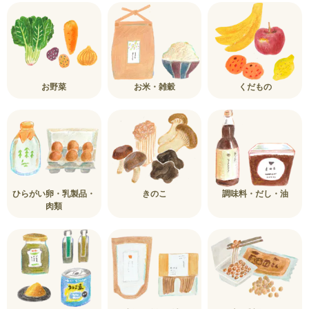
お野菜
お米・雑穀
くだもの
ひらがい卵・乳製品・
きのこ
調味料・だし・油
肉類