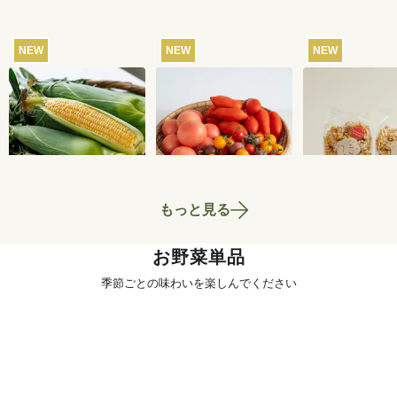
NEW
NEW
NEW
【産地直送】北軽井
【産地直送】飛騨の
ひなのやのポン
沢のとうもろこし 12
トマト食べくらべセ
種セット(キャ
本
ット 3kg
ナッツ・黒蜜き
4,250
円
4,280
円
送料込
送料込
もっと見る
お野菜単品
季節ごとの味わいを楽しんでください