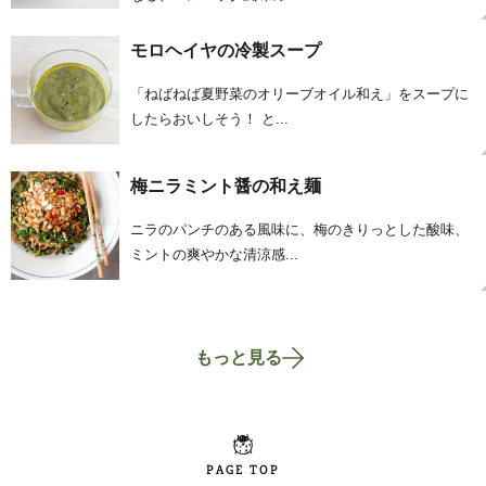
モロヘイヤの冷製スープ
「ねばねば夏野菜のオリーブオイル和え」をスープに
したらおいしそう！ と...
梅ニラミント醤の和え麺
ニラのパンチのある風味に、梅のきりっとした酸味、
ミントの爽やかな清涼感...
もっと見る
PAGE TOP