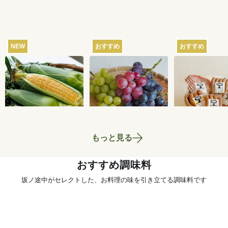
NEW
おすすめ
おすすめ
【産地直送】北軽井
【産地直送】葡萄畑
【産地直送】
沢のとうもろこし 12
ふくじろうのふぞろ
ム工房ゴーバ
本
い濃厚ぶどう 1.6kg
の5種セット
4,250
円
6,750
円
送料込
送料込
送料込
もっと見る
おすすめ調味料
坂ノ途中がセレクトした、お料理の味を引き立てる調味料です