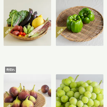
坂ノ途中 おもしろ野菜セッ
八ヶ岳のぽってり肉厚ピー
ト
マン 300g
2,980
円
485
円
〜
売切れ
【産地直送】よってこファ
【産地直送】やまなし笛吹
ームのいちじく 12個入り
のシャインマスカット
（特栽相当）
1.2kg（特栽相当）
6,580
円
送料込
送料込