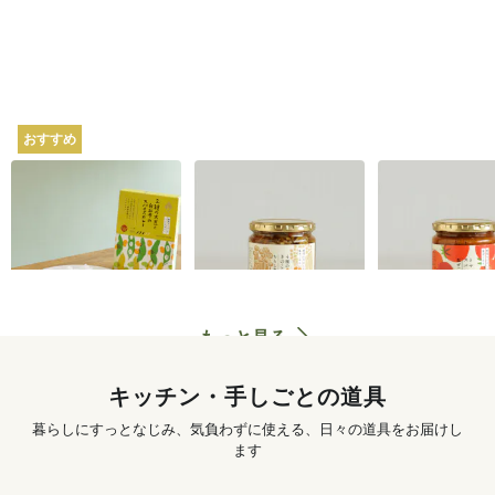
おすすめ
坂ノ途中オリジナル
坂ノ途中オリジナル
坂ノ途中オリ
2種の大豆と白みその
4種のきのこと山椒ち
トマトのスパ
スパイスカレー 180g
らし寿司 250g
ぜごはん 250g
620
円
〜
1,250
円
もっと見る
キッチン・手しごとの道具
暮らしにすっとなじみ、気負わずに使える、日々の道具をお届けし
ます