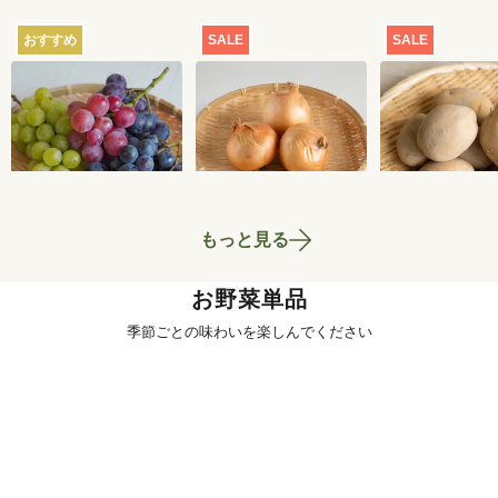
おすすめ
SALE
SALE
【産地直送】葡萄畑
【特別価格】玉ねぎ
【特別価格】
ふくじろうのふぞろ
1kg
いも（品種お
い濃厚ぶどう 1.6kg
せ） 1kg
6,750
円
700
円
送料込
もっと見る
お野菜単品
季節ごとの味わいを楽しんでください