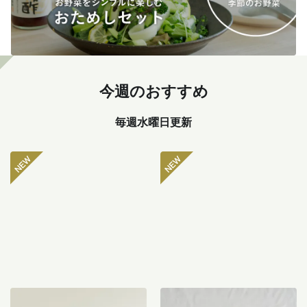
今週のおすすめ
毎週水曜日更新
坂ノ途中 おもしろ野菜セッ
八ヶ岳のぽってり肉厚ピー