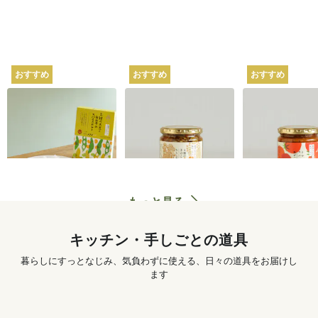
おすすめ
おすすめ
おすすめ
坂ノ途中オリジナル
坂ノ途中オリジナル
坂ノ途中オリ
2種の大豆と白みその
4種のきのこと山椒ち
トマトのスパ
スパイスカレー 180g
らし寿司 250g
ぜごはん 250g
620
円
〜
1,250
円
もっと見る
キッチン・手しごとの道具
暮らしにすっとなじみ、気負わずに使える、日々の道具をお届けし
ます