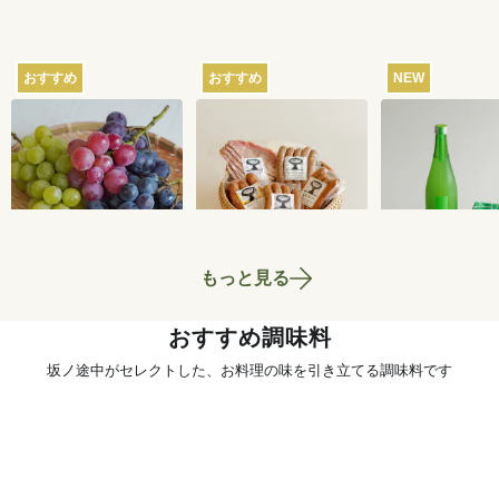
おすすめ
おすすめ
NEW
【産地直送】葡萄畑
【産地直送】山のハ
【産地直送】
ふくじろうのふぞろ
ム工房ゴーバルの夏
本家のお酒と
い濃厚ぶどう 1.6kg
の5種セット
いセット
6,750
円
4,400
円
送料込
送料込
送料込
もっと見る
おすすめ調味料
坂ノ途中がセレクトした、お料理の味を引き立てる調味料です