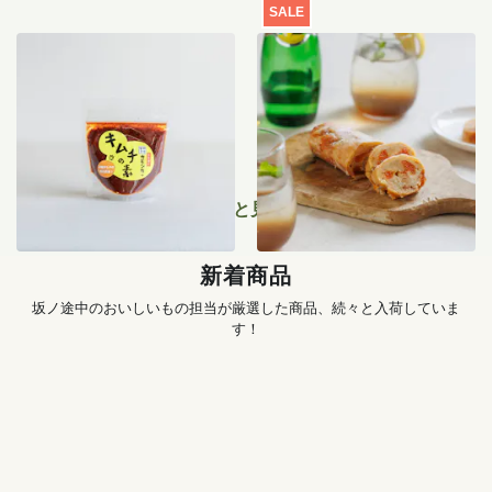
SALE
季節のキムチ手づくりセッ
【特別価格】瀬戸内レモン
ト
のサマーシュトーレン 200g
1,456
円
〜
2,519
円
もっと見る
新着商品
坂ノ途中のおいしいもの担当が厳選した商品、続々と入荷していま
す！