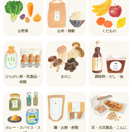
お野菜
お米・雑穀
くだもの
ひらがい卵・乳製品・
きのこ
調味料・だし・油
肉類
カレー・スパイス・ス
麺・お餅・粉類
豆・大豆製品・こんに