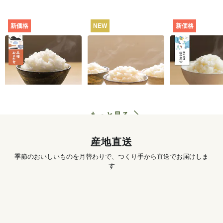
新価格
NEW
新価格
田んぼと食卓むすぶ
お米の食べくらべセ
静岡・焼津
お米（品種おまか
ット（白米・3種）
田の息吹（品
せ） [定期宅配]
シヒカリ） [
702
円
〜
3,890
円
初回
初回
配]
もっと見る
産地直送
季節のおいしいものを月替わりで、つくり手から直送でお届けしま
す