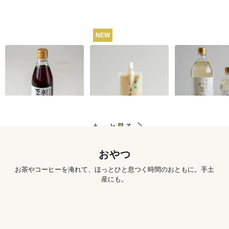
NEW
うね乃そうめんつゆ
有機しょうがチュー
カンタン八芳
（ストレートタイ
ブ 50g
プ）365ml
1,260
円
572
円
もっと見る
おやつ
お茶やコーヒーを淹れて、ほっとひと息つく時間のおともに。手土
産にも。