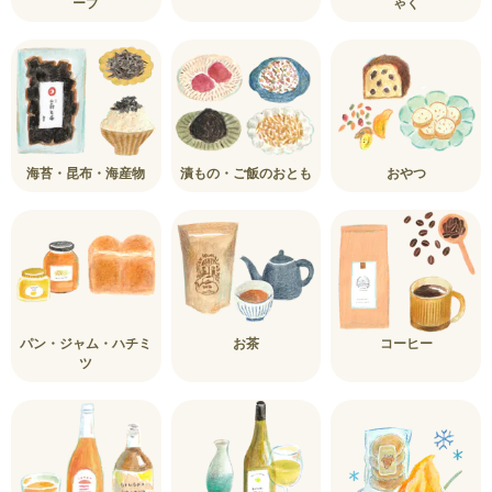
ープ
ゃく
海苔・昆布・海産物
漬もの・ご飯のおとも
おやつ
パン・ジャム・ハチミ
お茶
コーヒー
ツ