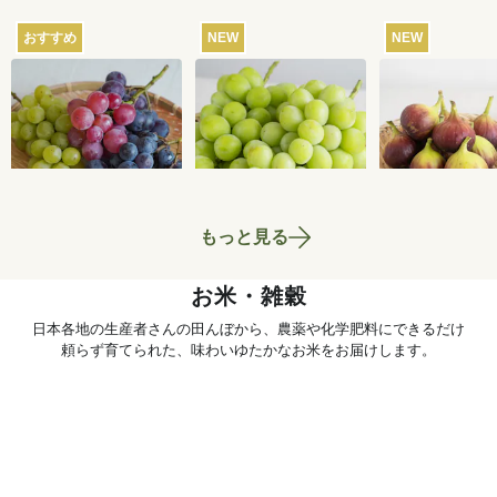
おすすめ
NEW
NEW
【産地直送】葡萄畑
【産地直送】やまな
【産地直送】
ふくじろうのふぞろ
し笛吹のシャインマ
こファームの
い濃厚ぶどう 1.6kg
スカット 1.2kg（特
く 12個入り
6,750
円
6,580
円
送料込
送料込
送料込
栽相当）
当）
もっと見る
お米・雑穀
日本各地の生産者さんの田んぼから、農薬や化学肥料にできるだけ
頼らず育てられた、味わいゆたかなお米をお届けします。