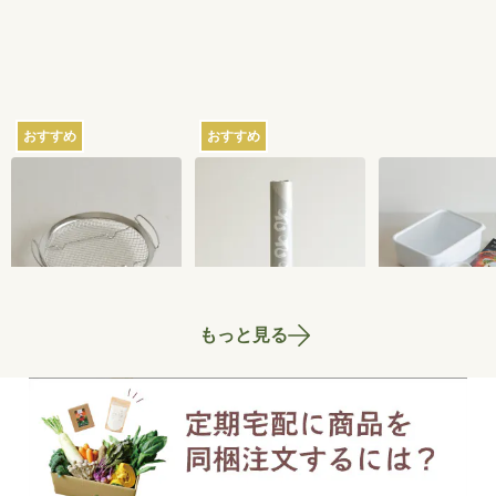
おすすめ
おすすめ
家事問屋の蒸しかご
さささの和晒（わざ
ちょっとぬか
らし）ロール ミシン
器 2.8L
目あり
2,750
円
3,300
円
もっと見る