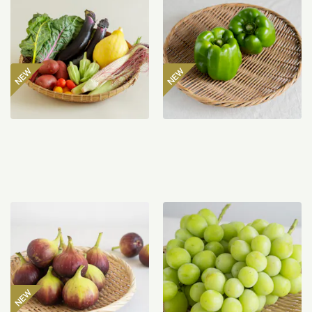
ト
マン 300g
2,980
円
485
円
〜
【産地直送】よってこファ
【産地直送】やまなし笛吹
ームのいちじく 12個入り
のシャインマスカット
（特栽相当）
1.2kg（特栽相当）
3,850
円
6,580
円
送料込
送料込