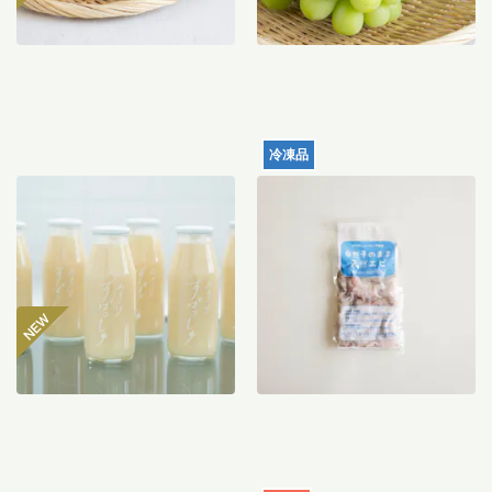
冷凍品
【産地直送】仁井田本家の
天然むきエビ（サイズミッ
甘酒すぱっしゅ
クス）120g
3,560
円
996
円
〜
送料込