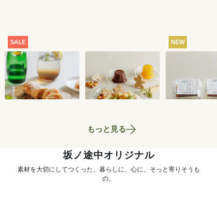
SALE
NEW
【特別価格】瀬戸内
おまかせおやつ定期
ところてん 2
レモンのサマーシュ
便[定期宅配]
ト
トーレン 200g
2,519
円
1,980
円
もっと見る
坂ノ途中オリジナル
素材を大切にしてつくった、暮らしに、心に、そっと寄りそうも
の。