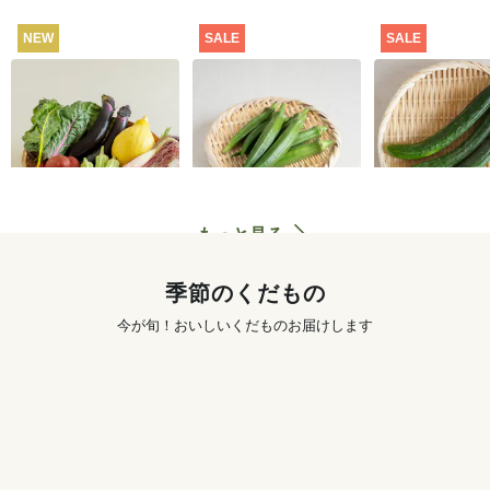
NEW
SALE
SALE
坂ノ途中 おもしろ野
【特別価格】オクラ
【特別価格】
菜セット
100g
り 300g
2,980
円
291
円
〜
もっと見る
季節のくだもの
今が旬！おいしいくだものお届けします