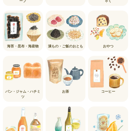
ープ
ゃく
海苔・昆布・海産物
漬もの・ご飯のおとも
おやつ
パン・ジャム・ハチミ
お茶
コーヒー
ツ