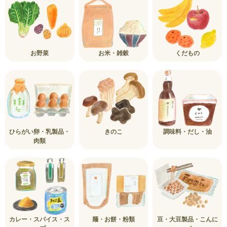
お野菜
お米・雑穀
くだもの
ひらがい卵・乳製品・
きのこ
調味料・だし・油
肉類
カレー・スパイス・ス
麺・お餅・粉類
豆・大豆製品・こんに