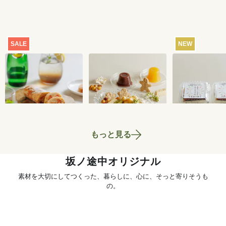
SALE
NEW
【特別価格】瀬戸内
おまかせおやつ定期
ところてん 2
レモンのサマーシュ
便[定期宅配]
ト
トーレン 200g
2,519
円
1,980
円
もっと見る
坂ノ途中オリジナル
素材を大切にしてつくった、暮らしに、心に、そっと寄りそうも
の。