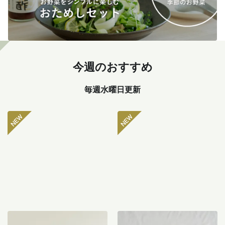
今週のおすすめ
毎週水曜日更新
坂ノ途中 おもしろ野菜セッ
八ヶ岳のぽってり肉厚ピー