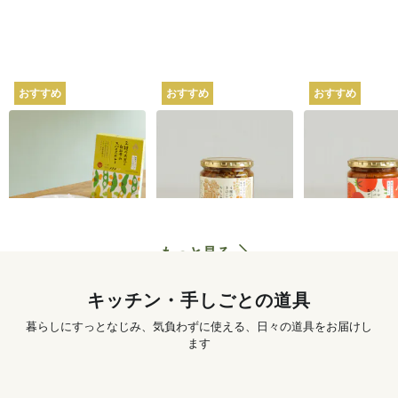
おすすめ
おすすめ
おすすめ
坂ノ途中オリジナル
坂ノ途中オリジナル
坂ノ途中オリ
2種の大豆と白みその
4種のきのこと山椒ち
トマトのスパ
スパイスカレー 180g
らし寿司 250g
ぜごはん 250g
620
円
〜
1,250
円
もっと見る
キッチン・手しごとの道具
暮らしにすっとなじみ、気負わずに使える、日々の道具をお届けし
ます