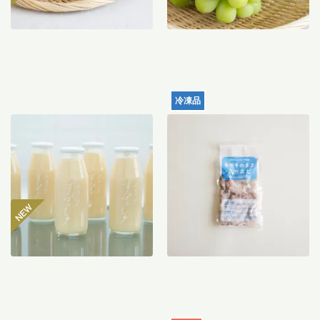
冷凍品
【産地直送】仁井田本家の
天然むきエビ（サイズミッ
甘酒すぱっしゅ
クス）120g
3,560
円
996
円
〜
送料込