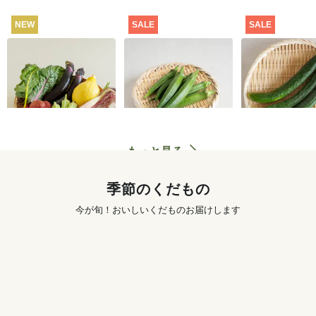
NEW
SALE
SALE
坂ノ途中 おもしろ野
【特別価格】オクラ
【特別価格】
菜セット
100g
り 300g
2,980
円
291
円
〜
もっと見る
季節のくだもの
今が旬！おいしいくだものお届けします