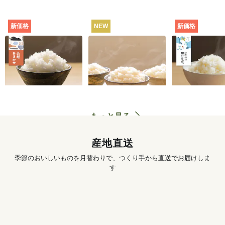
新価格
NEW
新価格
田んぼと食卓むすぶ
お米の食べくらべセ
静岡・焼津
お米（品種おまか
ット（白米・3種）
田の息吹（品
せ） [定期宅配]
シヒカリ） [
702
円
〜
3,890
円
初回
初回
配]
もっと見る
産地直送
季節のおいしいものを月替わりで、つくり手から直送でお届けしま
す