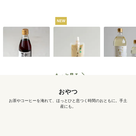
NEW
うね乃そうめんつゆ
有機しょうがチュー
カンタン八芳
（ストレートタイ
ブ 50g
プ）365ml
1,260
円
572
円
もっと見る
おやつ
お茶やコーヒーを淹れて、ほっとひと息つく時間のおともに。手土
産にも。