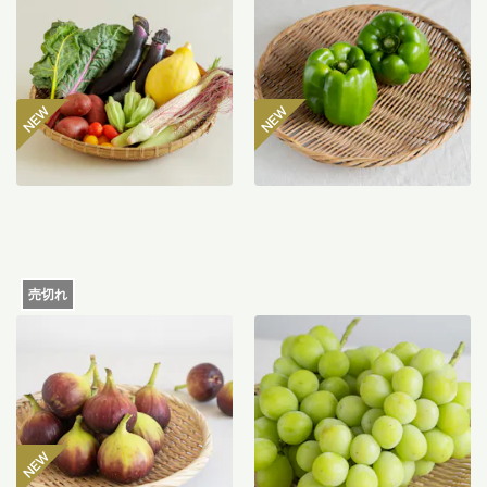
ト
マン 300g
2,980
円
485
円
〜
売切れ
【産地直送】よってこファ
【産地直送】やまなし笛吹
ームのいちじく 12個入り
のシャインマスカット
（特栽相当）
1.2kg（特栽相当）
6,580
円
送料込
送料込