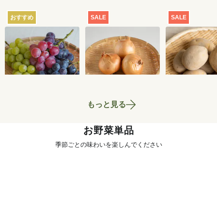
おすすめ
SALE
SALE
【産地直送】葡萄畑
【特別価格】玉ねぎ
【特別価格】
ふくじろうのふぞろ
1kg
いも（品種お
い濃厚ぶどう 1.6kg
せ） 1kg
6,750
円
700
円
送料込
もっと見る
お野菜単品
季節ごとの味わいを楽しんでください