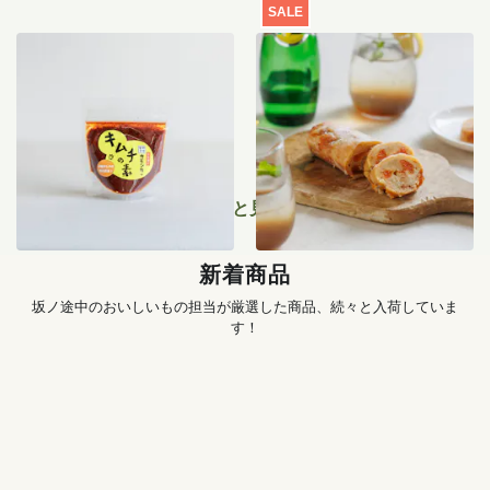
SALE
季節のキムチ手づくりセッ
【特別価格】瀬戸内レモン
ト
のサマーシュトーレン 200g
1,456
円
〜
2,519
円
もっと見る
新着商品
坂ノ途中のおいしいもの担当が厳選した商品、続々と入荷していま
す！