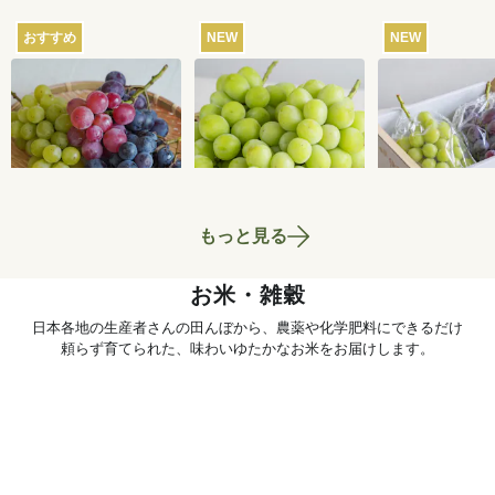
おすすめ
NEW
NEW
【産地直送】葡萄畑
【産地直送】やまな
【産地直送】
ふくじろうのふぞろ
し笛吹のシャインマ
輝きとシャイ
い濃厚ぶどう 1.6kg
スカット 1.2kg（特
カット 1.2kg
6,750
円
6,580
円
送料込
送料込
送料込
栽相当）
笛吹・特栽相
もっと見る
お米・雑穀
日本各地の生産者さんの田んぼから、農薬や化学肥料にできるだけ
頼らず育てられた、味わいゆたかなお米をお届けします。