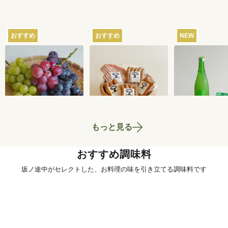
おすすめ
おすすめ
NEW
【産地直送】葡萄畑
【産地直送】山のハ
【産地直送】
ふくじろうのふぞろ
ム工房ゴーバルの夏
本家のお酒と
い濃厚ぶどう 1.6kg
の5種セット
いセット
6,750
円
4,400
円
送料込
送料込
送料込
もっと見る
おすすめ調味料
坂ノ途中がセレクトした、お料理の味を引き立てる調味料です