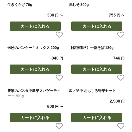
生きくらげ 70g
赤しそ 300g
330
755
円
〜
円
〜
カートに入れる
カートに入れる
米粉のパンケーキミックス 200g
【特別価格】十割そば 180g
840
746
円
円
カートに入れる
カートに入れる
農家のパスタ中島菜スパゲッティ
坂ノ途中 おもしろ野菜セット
ーニ 200g
2,980
円
600
円
〜
カートに入れる
カートに入れる