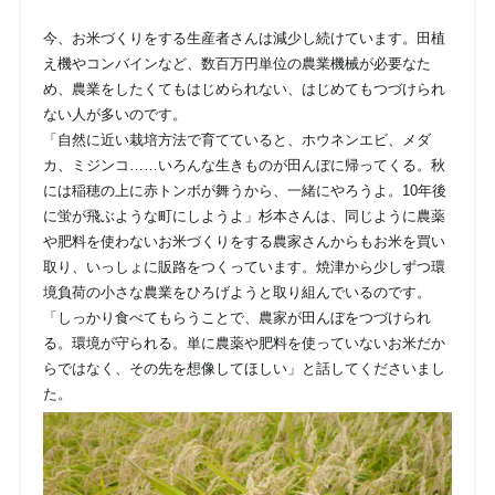
今、お米づくりをする生産者さんは減少し続けています。田植
え機やコンバインなど、数百万円単位の農業機械が必要なた
め、農業をしたくてもはじめられない、はじめてもつづけられ
ない人が多いのです。
「自然に近い栽培方法で育てていると、ホウネンエビ、メダ
カ、ミジンコ……いろんな生きものが田んぼに帰ってくる。秋
には稲穂の上に赤トンボが舞うから、一緒にやろうよ。10年後
に蛍が飛ぶような町にしようよ」杉本さんは、同じように農薬
や肥料を使わないお米づくりをする農家さんからもお米を買い
取り、いっしょに販路をつくっています。焼津から少しずつ環
境負荷の小さな農業をひろげようと取り組んでいるのです。
「しっかり食べてもらうことで、農家が田んぼをつづけられ
る。環境が守られる。単に農薬や肥料を使っていないお米だか
らではなく、その先を想像してほしい」と話してくださいまし
た。