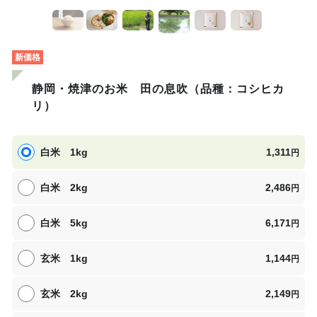
新価格
静岡・焼津のお米 田の息吹（品種：コシヒカ
リ）
白米 1kg
1,311
円
白米 2kg
2,486
円
白米 5kg
6,171
円
玄米 1kg
1,144
円
玄米 2kg
2,149
円