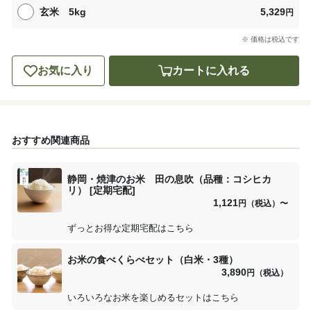
玄米 5kg
5,329
円
※ 価格は税込です
お気に入り
カートに入れる
おすすめ関連商品
静岡・焼津のお米 田の息吹（品種：コシヒカ
リ） [定期宅配]
1,121
円（税込）
〜
ずっとお得な定期宅配はこちら
お米の食べくらべセット（白米・3種）
3,890
円（税込）
いろいろなお米を楽しめるセットはこちら