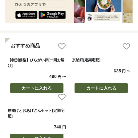
おすすめ商品
【特別価格】ひらがい卵[一回お届
京納豆[定期宅配]
け]
635
円
〜
490
円
〜
カートに入れる
カートに入れる
厚揚げとおあげさんセット[定期宅
配]
740
円