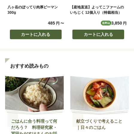
八ヶ岳のぽってり肉厚ピーマン
【産地直送】よってこファームの
300g
いちじく 12個入り（特栽相当）
485
3,850
円
〜
円
送料込
カートに入れる
カートに入れる
おすすめ読みもの
ごはんに合う料理って何
献立づくりで考えること
だろう？ 料理研究家・
｜日々のごはん
冨田ただすけさんのお話