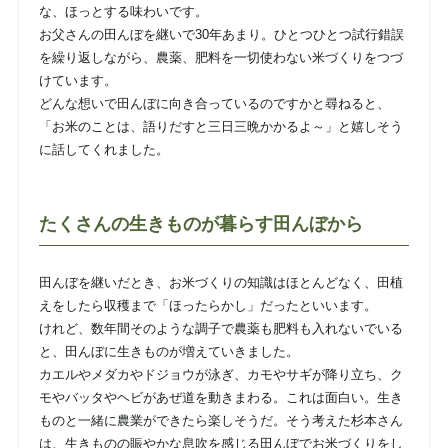
な、ほっとする味わいです。
お父さんの田んぼを継いで30年あまり。ひとつひとつ試行錯誤
を繰り返しながら、農薬、肥料を一切使わない米づくりをつづ
けています。
どんな想いで田んぼに向き合っているのですかと尋ねると、
「お米のことは、語りだすと三日三晩かかるよ～」と嬉しそう
に話してくれました。
たくさんの生きものが暮らす田んぼから
田んぼを継いだとき、お米づくりの知識はほとんどなく、田植
えをしたら収穫まで「ほったらかし」だったといいます。
けれど、数年間そのような調子で農薬も肥料も入れないでいる
と、田んぼに生きものが増えていきました。
カエルやメダカやドジョウが泳ぎ、カモやサギが降り立ち、ク
モやバッタやヘビがあぜ道を動きまわる。これは面白い。生き
ものと一緒に農業ができたら楽しそうだ。そう考えた杉本さん
は、生きものの賑やかな息吹を感じる田んぼでお米づくりをし