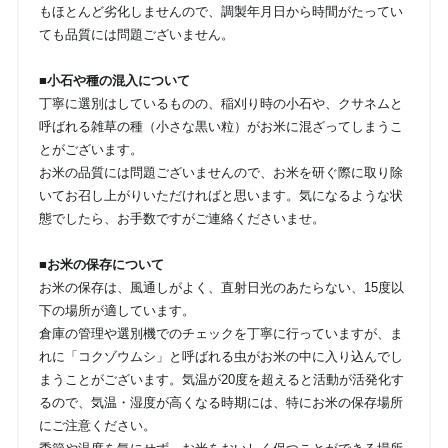
もほとんど劣化しませんので、調製年月日から時間がたってい
ても品質には問題ございません。
■小石や種の混入について
丁寧に選別はしているものの、稲刈り時の小石や、クサネムと
呼ばれる雑草の種（小さな黒い粒）がお米に混ざってしまうこ
とがございます。
お米の品質には問題ございませんので、お米を研ぐ際に取り除
いてお召し上がりいただければと思います。気になるような状
態でしたら、お手数ですがご連絡くださいませ。
■お米の保存について
お米の保存は、風通しがよく、直射日光のあたらない、15度以
下の場所が適しています。
倉庫の管理や選別機でのチェックを丁寧に行っていますが、ま
れに「コクゾウムシ」と呼ばれる虫がお米の中に入り込んでし
まうことがございます。気温が20度を超えると活動が活発化す
るので、気温・湿度が高くなる時期には、特にお米の保存場所
にご注意ください。