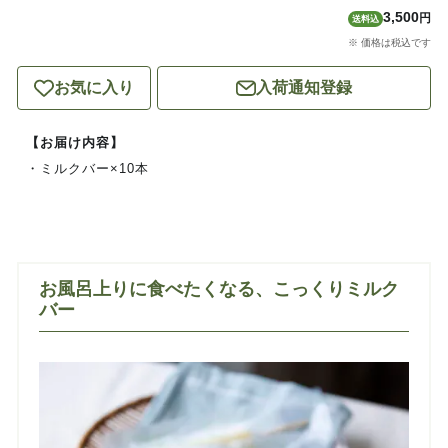
3,500
円
送料込
※ 価格は税込です
お気に入り
入荷通知登録
【お届け内容】
・ミルクバー×10本
お風呂上りに食べたくなる、こっくりミルク
バー