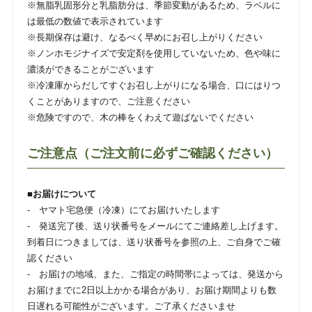
※無脂乳固形分と乳脂肪分は、季節変動があるため、ラベルに
は最低の数値で表示されています
※長期保存は避け、なるべく早めにお召し上がりください
※ノンホモジナイズで安定剤を使用していないため、色や味に
濃淡ができることがございます
※冷凍庫からだしてすぐお召し上がりになる場合、口にはりつ
くことがありますので、ご注意ください
※危険ですので、木の棒をくわえて遊ばないでください
ご注意点（ご注文前に必ずご確認ください）
■お届けについて
- ヤマト宅急便（冷凍）にてお届けいたします
- 発送完了後、送り状番号をメールにてご連絡差し上げます。
到着日につきましては、送り状番号を参照の上、ご自身でご確
認ください
- お届けの地域、また、ご指定の時間帯によっては、発送から
お届けまでに2日以上かかる場合があり、お届け期間よりも数
日遅れる可能性がございます。ご了承くださいませ