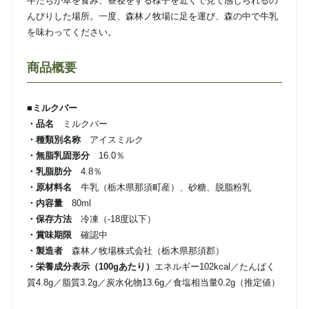
牛たちが草を食み、昼寝をする様子を近くで見て感じられるの
んびりした場所。一度、森林ノ牧場に足を運び、森の中で牛乳
を味わってください。
商品概要
■ミルクバー
・品名
ミルクバー
・種類別名称
アイスミルク
・無脂乳固形分
16.0％
・乳脂肪分
4.8％
・原材料名
牛乳（栃木県那須町産）、砂糖、脱脂粉乳
・内容量
80ml
・保存方法
冷凍（-18度以下）
・賞味期限
確認中
・製造者
森林ノ牧場株式会社（栃木県那須郡）
・栄養成分表示（100gあたり）
エネルギー102kcal／たんぱく
質4.8g／脂質3.2g／炭水化物13.6g／食塩相当量0.2g（推定値）