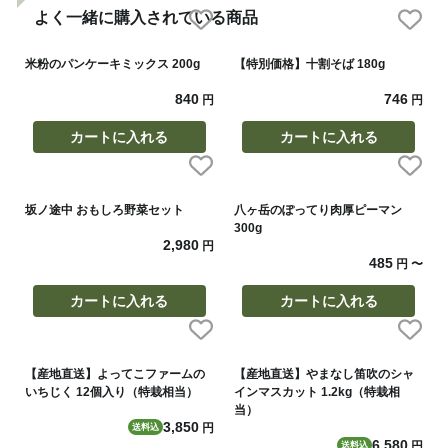
よく一緒に購入されている商品
米粉のパンケーキミックス 200g
【特別価格】十割そば 180g
840
746
円
円
カートに入れる
カートに入れる
坂ノ途中 おもしろ野菜セット
八ヶ岳のぽってり肉厚ピーマン
300g
2,980
円
485
円
〜
カートに入れる
カートに入れる
【産地直送】よってこファームの
【産地直送】やまなし笛吹のシャ
いちじく 12個入り（特栽相当）
インマスカット 1.2kg（特栽相
当）
3,850
円
送料込
6,580
円
送料込