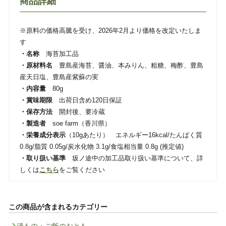
商品詳細
※原料の価格高騰を受け、2026年2月より価格を改定いたしま
す
・名称
海苔加工品
・原材料名
豊島産海苔、醤油、本みりん、粗糖、梅酢、豊島
産天日塩、豊島産紫蘇の実
・内容量
80g
・賞味期限
出荷日含め120日保証
・保存方法
開封後、要冷蔵
・製造者
soe farm（香川県）
・栄養成分表示
（10gあたり） エネルギー16kcal/たんぱく質
0.8g/脂質 0.05g/炭水化物 3.1g/食塩相当量 0.8g (推定値)
・取り扱い基準
坂ノ途中の加工品取り扱い基準について、詳
しくは
こちら
をご覧ください
この商品が含まれるカテゴリー