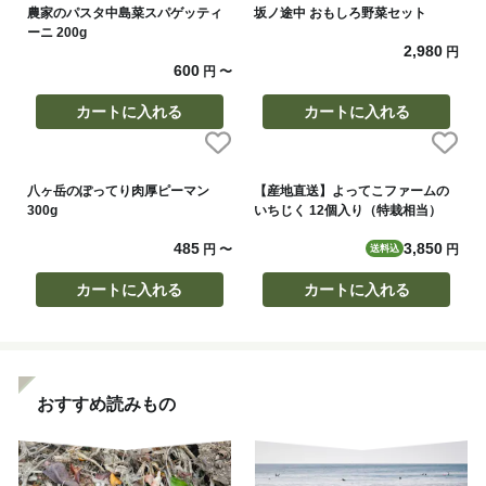
農家のパスタ中島菜スパゲッティ
坂ノ途中 おもしろ野菜セット
ーニ 200g
2,980
円
600
円
〜
カートに入れる
カートに入れる
八ヶ岳のぽってり肉厚ピーマン
【産地直送】よってこファームの
300g
いちじく 12個入り（特栽相当）
485
3,850
円
〜
円
送料込
カートに入れる
カートに入れる
おすすめ読みもの