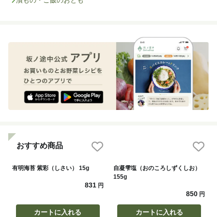
漬もの・ご飯のおとも
おすすめ商品
有明海苔 紫彩（しさい） 15g
自凝雫塩（おのころしずくしお）
155g
831
円
850
円
カートに入れる
カートに入れる