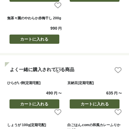
無茶々園のやわらか赤梅干し 200g
990
円
カートに入れる
よく一緒に購入されている商品
ひらがい卵[定期宅配]
京納豆[定期宅配]
490
635
円
〜
円
〜
カートに入れる
カートに入れる
しょうが 100g[定期宅配]
白ごはん.comの和風カレーふりか