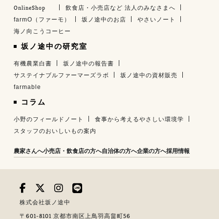
OnlineShop
飲食店・小売店など 法人のみなさまへ
farmO（ファーモ）
坂ノ途中のお店
やさいノート
海ノ向こうコーヒー
坂ノ途中の研究室
有機農業白書
坂ノ途中の報告書
サステイナブルファーマーズラボ
坂ノ途中の資材販売
farmable
コラム
小野のフィールドノート
食事から考えるやさしい環境学
スタッフのおいしいもの案内
農家さんへ
小売店・飲食店の方へ
自治体の方へ
企業の方へ
採用情報
株式会社坂ノ途中
〒601-8101 京都市南区上鳥羽高畠町56