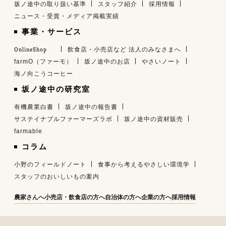
坂ノ途中の取り扱い基準
スタッフ紹介
採用情報
ニュース・受賞・メディア掲載実績
事業・サービス
OnlineShop
飲食店・小売店など 法人のみなさまへ
farmO（ファーモ）
坂ノ途中のお店
やさいノート
海ノ向こうコーヒー
坂ノ途中の研究室
有機農業白書
坂ノ途中の報告書
サステイナブルファーマーズラボ
坂ノ途中の資材販売
farmable
コラム
小野のフィールドノート
食事から考えるやさしい環境学
スタッフのおいしいもの案内
農家さんへ
小売店・飲食店の方へ
自治体の方へ
企業の方へ
採用情報