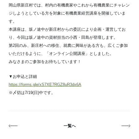
岡山県新庄村では、村内の有機農家やこれから有機農業にチャレン
ジしようとしている方を対象に有機農業経営講座を開催していま
す。
本講座は、坂ノ途中が新庄村からの委託により企画・運営してお
り、今回は坂ノ途中の資材担当の小西・田島が登壇します。
第2回のみ、新庄村への移住、就農に興味がある方も、広くご参加
いただけるように、「オンライン公開講座」としました。
みなさまのご参加をお待ちしています！
▼お申込と詳細
https://forms.gle/xS7XE7RGZ8uR3dx6A
※〆切は7/19(日)中です。
一覧へ
ユニークな野菜を詰め合わせた「おもしろ野