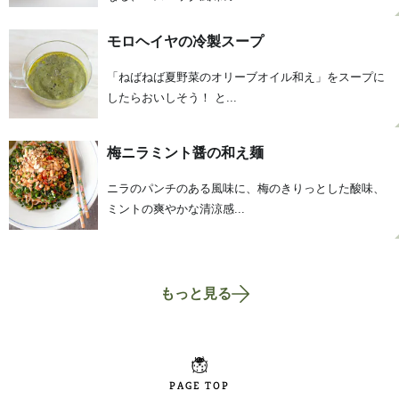
モロヘイヤの冷製スープ
「ねばねば夏野菜のオリーブオイル和え」をスープに
したらおいしそう！ と...
梅ニラミント醤の和え麺
ニラのパンチのある風味に、梅のきりっとした酸味、
ミントの爽やかな清涼感...
もっと見る
PAGE TOP