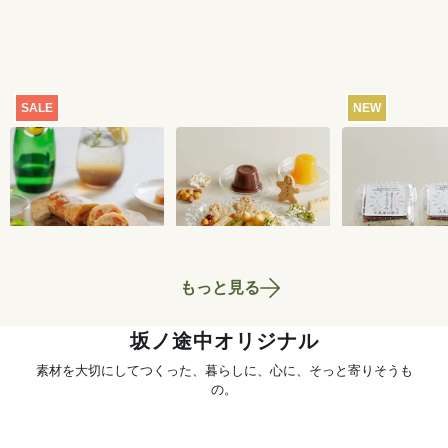
SALE
NEW
【特別価格】瀬戸内
おまかせおやつ定期
ところてん 2
レモンのサマーシュ
便[定期宅配]
ト
トーレン 200g
2,519
円
1,980
円
もっと見る
坂ノ途中オリジナル
素材を大切にしてつくった、暮らしに、心に、そっと寄りそうも
の。