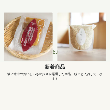
紅はるか干し芋 100g
仁井田本家の米糀 500g
950
円
1,290
円
もっと見る
新着商品
坂ノ途中のおいしいもの担当が厳選した商品、続々と入荷していま
す！