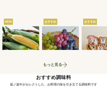
NEW
おすすめ
おすすめ
【産地直送】北軽井
【産地直送】葡萄畑
【産地直送】
沢のとうもろこし 12
ふくじろうのふぞろ
ム工房ゴーバ
本
い濃厚ぶどう 1.6kg
の5種セット
4,250
円
6,750
円
送料込
送料込
送料込
もっと見る
おすすめ調味料
坂ノ途中がセレクトした、お料理の味を引き立てる調味料です