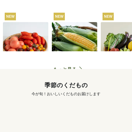
NEW
NEW
NEW
【産地直送】飛騨の
【産地直送】北軽井
坂ノ途中 おも
トマト食べくらべセ
沢のとうもろこし 12
菜セット
ット 3kg
本
4,280
円
4,250
円
送料込
送料込
もっと見る
季節のくだもの
今が旬！おいしいくだものお届けします