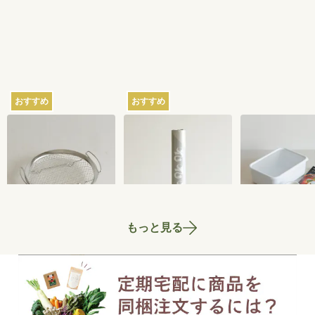
おすすめ
おすすめ
家事問屋の蒸しかご
さささの和晒（わざ
ちょっとぬか
らし）ロール ミシン
器 2.8L
目あり
2,750
円
3,300
円
もっと見る