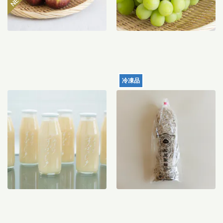
冷凍品
【産地直送】仁井田本家の
れんこん生中華麺 120g×5
甘酒すぱっしゅ
食入り
3,560
円
1,988
円
送料込