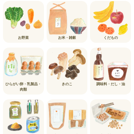
お野菜
お米・雑穀
くだもの
ひらがい卵・乳製品・
きのこ
調味料・だし・油
肉類