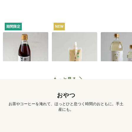
期間限定
NEW
うね乃そうめんつゆ
有機しょうがチュー
カンタン八芳
（ストレートタイ
ブ 50g
プ）365ml
1,260
円
572
円
もっと見る
おやつ
お茶やコーヒーを淹れて、ほっとひと息つく時間のおともに。手土
産にも。