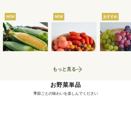
NEW
NEW
おすすめ
【産地直送】北軽井
【産地直送】飛騨の
【産地直送】
沢のとうもろこし 12
トマト食べくらべセ
ふくじろうの
本
ット 3kg
い濃厚ぶどう 1.
4,250
円
4,280
円
送料込
送料込
送料込
もっと見る
お野菜単品
季節ごとの味わいを楽しんでください