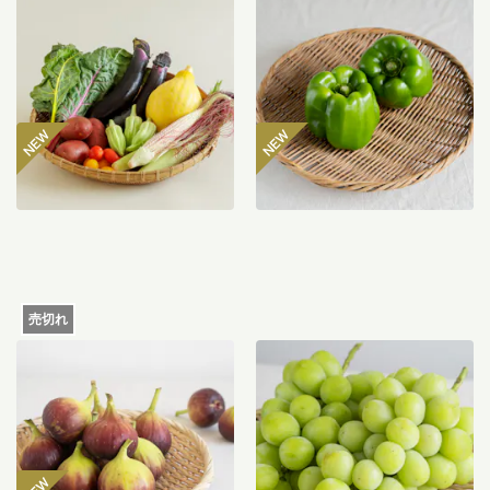
坂ノ途中 おもしろ野菜セッ
八ヶ岳のぽってり肉厚ピー
ト
マン 300g
2,980
円
485
円
〜
売切れ
【産地直送】よってこファ
【産地直送】やまなし笛吹
ームのいちじく 12個入り
のシャインマスカット
（特栽相当）
1.2kg（特栽相当）
6,580
円
送料込
送料込