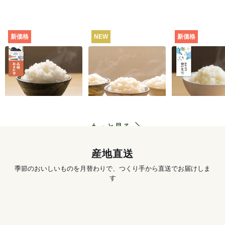
新価格
NEW
新価格
田んぼと食卓むすぶ
お米の食べくらべセ
静岡・焼津
お米（品種おまか
ット（白米・3種）
田の息吹（品
せ） [定期宅配]
シヒカリ） [
702
円
〜
3,890
円
初回
初回
配]
もっと見る
産地直送
季節のおいしいものを月替わりで、つくり手から直送でお届けしま
す