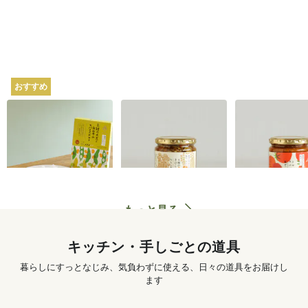
おすすめ
坂ノ途中オリジナル
坂ノ途中オリジナル
坂ノ途中オリ
2種の大豆と白みその
4種のきのこと山椒ち
トマトのスパ
スパイスカレー 180g
らし寿司 250g
ぜごはん 250g
620
円
〜
1,250
円
もっと見る
キッチン・手しごとの道具
暮らしにすっとなじみ、気負わずに使える、日々の道具をお届けし
ます