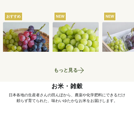
おすすめ
NEW
NEW
【産地直送】葡萄畑
【産地直送】やまな
【産地直送】
ふくじろうのふぞろ
し笛吹のシャインマ
輝きとシャイ
い濃厚ぶどう 1.6kg
スカット 1.2kg（特
カット 1.2kg
6,750
円
6,580
円
送料込
送料込
送料込
栽相当）
笛吹・特栽相
もっと見る
お米・雑穀
日本各地の生産者さんの田んぼから、農薬や化学肥料にできるだけ
頼らず育てられた、味わいゆたかなお米をお届けします。