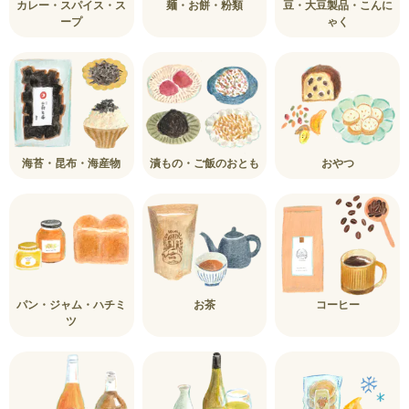
カレー・スパイス・ス
麺・お餅・粉類
豆・大豆製品・こんに
ープ
ゃく
海苔・昆布・海産物
漬もの・ご飯のおとも
おやつ
パン・ジャム・ハチミ
お茶
コーヒー
ツ